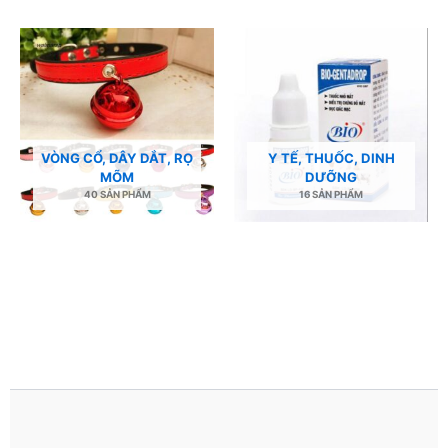
VÒNG CỔ, DÂY DẮT, RỌ
Y TẾ, THUỐC, DINH
MÕM
DƯỠNG
40 SẢN PHẨM
16 SẢN PHẨM