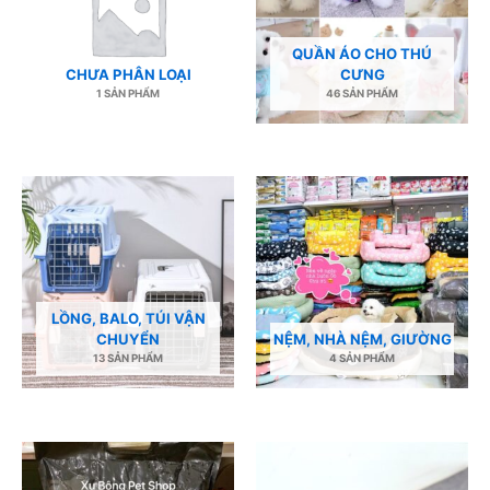
QUẦN ÁO CHO THÚ
CHƯA PHÂN LOẠI
CƯNG
1 SẢN PHẨM
46 SẢN PHẨM
LỒNG, BALO, TÚI VẬN
CHUYỂN
NỆM, NHÀ NỆM, GIƯỜNG
13 SẢN PHẨM
4 SẢN PHẨM