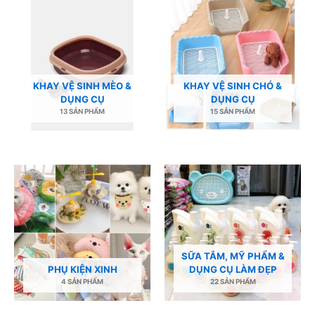
KHAY VỆ SINH MÈO &
KHAY VỆ SINH CHÓ &
DỤNG CỤ
DỤNG CỤ
13 SẢN PHẨM
15 SẢN PHẨM
SỮA TẮM, MỸ PHẨM &
PHỤ KIỆN XINH
DỤNG CỤ LÀM ĐẸP
4 SẢN PHẨM
22 SẢN PHẨM