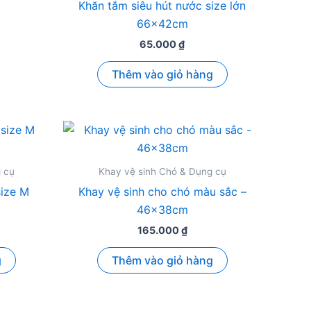
Khăn tắm siêu hút nước size lớn
66x42cm
n
65.000
₫
Thêm vào giỏ hàng
ẩm
c
n
ều
n
ng
 cụ
Khay vệ sinh Chó & Dụng cụ
ẩm
size M
Khay vệ sinh cho chó màu sắc –
46x38cm
n
165.000
₫
g
Thêm vào giỏ hàng
c
n