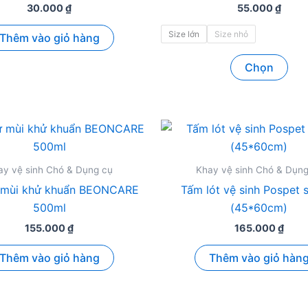
tùy
Các
30.000
₫
55.000
₫
chọn
tùy
Size lớn
Size nhỏ
Thêm vào giỏ hàng
có
chọ
Sản
thể
có
Chọn
ph
được
thể
này
chọn
đượ
có
trên
chọ
nhi
trang
trên
biế
sản
tra
thể.
phẩm
sản
ay vệ sinh Chó & Dụng cụ
Khay vệ sinh Chó & Dụng
Các
ph
ử mùi khử khuẩn BEONCARE
Tấm lót vệ sinh Pospet 
tùy
500ml
(45*60cm)
chọ
155.000
₫
165.000
₫
có
thể
Thêm vào giỏ hàng
Thêm vào giỏ hàn
đượ
chọ
trên