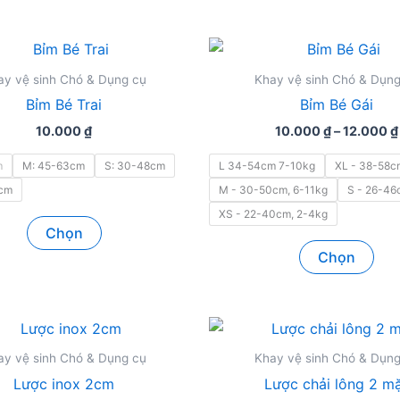
ay vệ sinh Chó & Dụng cụ
Khay vệ sinh Chó & Dụng
Bỉm Bé Trai
Bỉm Bé Gái
10.000
₫
10.000
₫
–
12.000
₫
m
M: 45-63cm
S: 30-48cm
L 34-54cm 7-10kg
XL - 38-58c
3cm
M - 30-50cm, 6-11kg
S - 26-46
XS - 22-40cm, 2-4kg
Sản
Chọn
phẩm
Sản
Chọn
này
ph
có
này
nhiều
có
biến
nhi
thể.
biế
ay vệ sinh Chó & Dụng cụ
Khay vệ sinh Chó & Dụng
Các
thể.
Lược inox 2cm
Lược chải lông 2 m