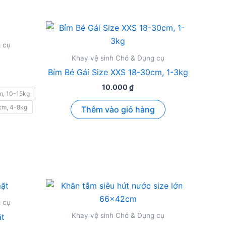
 cụ
Khay vệ sinh Chó & Dụng cụ
Bỉm Bé Gái Size XXS 18-30cm, 1-3kg
Khoảng
giá:
10.000
₫
từ
m, 10-15kg
10.000 ₫
cm, 4-8kg
Thêm vào giỏ hàng
đến
12.000 ₫
ẩm
ều
n
 cụ
Khay vệ sinh Chó & Dụng cụ
ặt