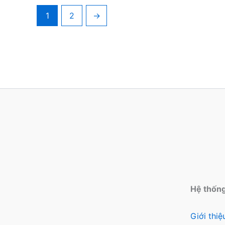
1
2
→
Hệ thốn
Giới thi