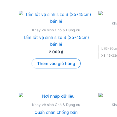
sắp
xếp
theo
giá:
thấp
đến
Kh
cao
Khay vệ sinh Chó & Dụng cụ
Tấm lót vệ sinh size S (35*45cm)
bán lẻ
L:63-80c
2.000
₫
XS: 15-3
Thêm vào giỏ hàng
Khay vệ sinh Chó & Dụng cụ
Kh
Quấn chân chống bẩn