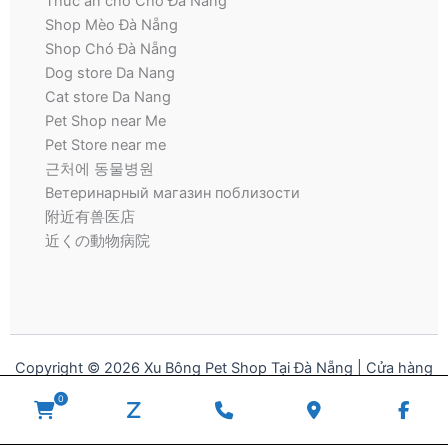
Thức ăn cho Chó Đà Nẵng
Shop Mèo Đà Nẵng
Shop Chó Đà Nẵng
Dog store Da Nang
Cat store Da Nang
Pet Shop near Me
Pet Store near me
근처에 동물병원
Ветеринарный магазин поблизости
附近有兽医店
近くの動物病院
Copyright © 2026 Xu Bông Pet Shop Tại Đà Nẵng | Cửa hàng
thú cưng | Pet Store for Dogs and Cats
0
WooCommerce
zalo
Phone
Google
Fac
Cart
Number
Maps