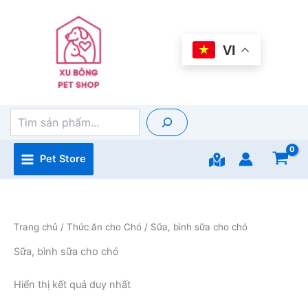
Nhảy
tới
nội
VI
dung
Tìm
kiếm
Pet Store
Trang chủ
/
Thức ăn cho Chó
/ Sữa, bình sữa cho chó
Sữa, bình sữa cho chó
Hiển thị kết quả duy nhất