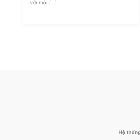
với môi […]
Hệ thốn