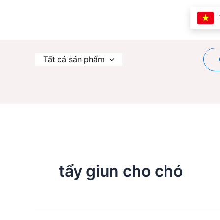
Nhảy
tới
nội
dung
Tất cả sản phẩm
tẩy giun cho chó