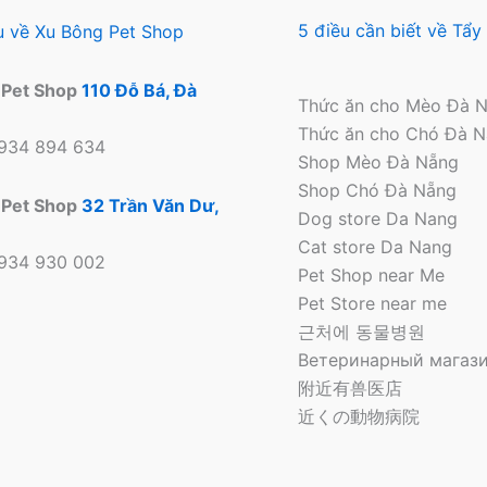
5 điều cần biết về Tẩ
ệu về Xu Bông Pet Shop
 Pet Shop
110 Đỗ Bá, Đà
Thức ăn cho Mèo Đà 
Thức ăn cho Chó Đà 
0934 894 634
Shop Mèo Đà Nẵng
Shop Chó Đà Nẵng
 Pet Shop
32 Trần Văn Dư,
Dog store Da Nang
Cat store Da Nang
0934 930 002
Pet Shop near Me
Pet Store near me
근처에 동물병원
Ветеринарный магази
附近有兽医店
近くの動物病院