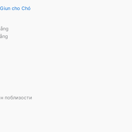
y Giun cho Chó
Nẵng
Nẵng
н поблизости