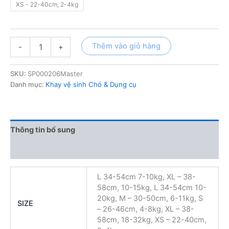
XS - 22-40cm, 2-4kg
10.000 ₫
đến
Bỉm
12.000 ₫
Thêm vào giỏ hàng
-
+
Bé
Gái
số
SKU:
SP000206Master
lượng
Danh mục:
Khay vệ sinh Chó & Dụng cụ
Thông tin bổ sung
Đánh giá (0)
L 34-54cm 7-10kg, XL – 38-
58cm, 10-15kg, L 34-54cm 10-
20kg, M – 30-50cm, 6-11kg, S
SIZE
– 26-46cm, 4-8kg, XL – 38-
58cm, 18-32kg, XS – 22-40cm,