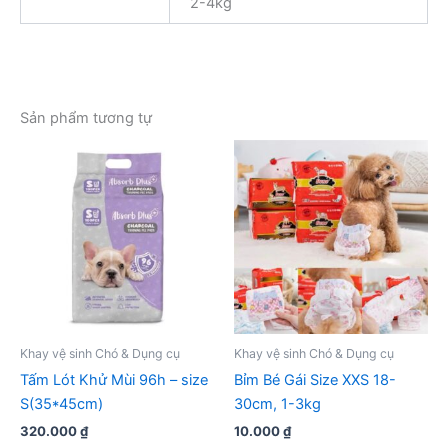
2-4kg
Sản phẩm tương tự
Khay vệ sinh Chó & Dụng cụ
Khay vệ sinh Chó & Dụng cụ
Tấm Lót Khử Mùi 96h – size
Bỉm Bé Gái Size XXS 18-
S(35*45cm)
30cm, 1-3kg
320.000
₫
10.000
₫