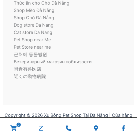
Thức ăn cho Chó Đà Nẵng
Shop Mèo Đà Nẵng
Shop Chó Đà Nẵng
Dog store Da Nang
Cat store Da Nang
Pet Shop near Me
Pet Store near me
근처에 동물병원
Ветеринарный магазин поблизости
附近有兽医店
近くの動物病院
Copyright © 2026 Xu Bông Pet Shop Tại Đà Nẵng | Cửa hàng
thú cưng | Pet Store for Dogs and Cats
0
WooCommerce
zalo
Phone
Google
Fac