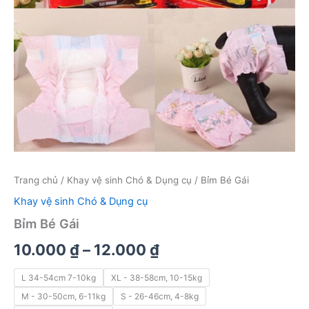
Trang chủ
/
Khay vệ sinh Chó & Dụng cụ
/ Bỉm Bé Gái
Khay vệ sinh Chó & Dụng cụ
Bỉm Bé Gái
Khoảng
10.000
₫
–
12.000
₫
giá:
L 34-54cm 7-10kg
XL - 38-58cm, 10-15kg
từ
M - 30-50cm, 6-11kg
S - 26-46cm, 4-8kg