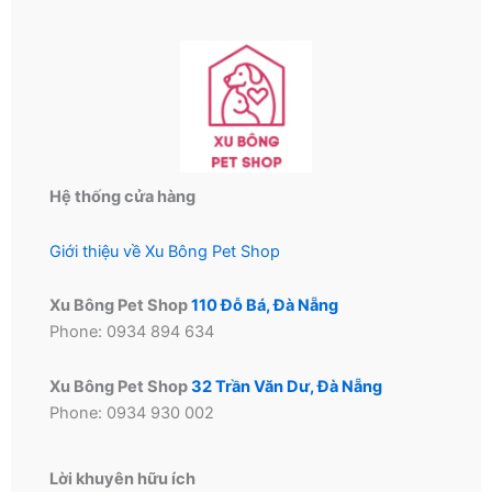
chọn
chọn
có
có
thể
thể
được
được
chọn
chọn
trên
trên
trang
trang
Hệ thống cửa hàng
sản
sản
phẩm
phẩm
Giới thiệu về Xu Bông Pet Shop
Xu Bông Pet Shop
110 Đỗ Bá, Đà Nẵng
Phone: 0934 894 634
Xu Bông Pet Shop
32 Trần Văn Dư, Đà Nẵng
Phone: 0934 930 002
Lời khuyên hữu ích