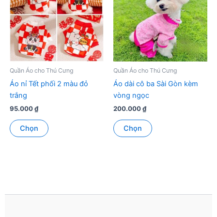
Các
thể.
tùy
Các
chọn
tùy
có
chọn
thể
có
được
thể
chọn
được
Quần Áo cho Thú Cưng
Quần Áo cho Thú Cưng
trên
chọn
Áo nỉ Tết phối 2 màu đỏ
Áo dài cô ba Sài Gòn kèm
trang
trên
trắng
vòng ngọc
sản
trang
95.000
₫
200.000
₫
phẩm
sản
Sản
Sản
phẩm
Chọn
Chọn
phẩm
phẩm
này
này
có
có
nhiều
nhiều
biến
biến
thể.
thể.
Các
Các
tùy
tùy