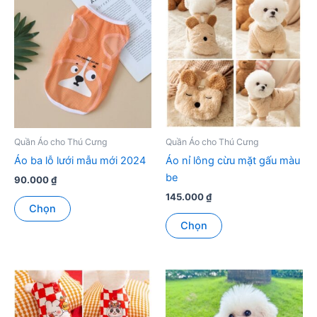
Quần Áo cho Thú Cưng
Quần Áo cho Thú Cưng
Áo ba lỗ lưới mẫu mới 2024
Áo nỉ lông cừu mặt gấu màu
be
90.000
₫
145.000
₫
Sản
Chọn
phẩm
Sản
Chọn
này
phẩm
có
này
nhiều
có
biến
nhiều
thể.
biến