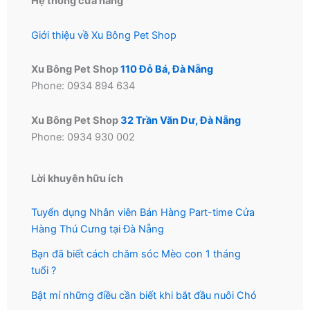
Hệ thống cửa hàng
sản
sản
phẩm
phẩm
Giới thiệu về Xu Bông Pet Shop
Xu Bông Pet Shop
110 Đỗ Bá, Đà Nẵng
Phone: 0934 894 634
Xu Bông Pet Shop
32 Trần Văn Dư, Đà Nẵng
Phone: 0934 930 002
Lời khuyên hữu ích
Tuyển dụng Nhân viên Bán Hàng Part-time Cửa
Hàng Thú Cưng tại Đà Nẵng
Bạn đã biết cách chăm sóc Mèo con 1 tháng
tuổi ?
Bật mí những điều cần biết khi bắt đầu nuôi Chó