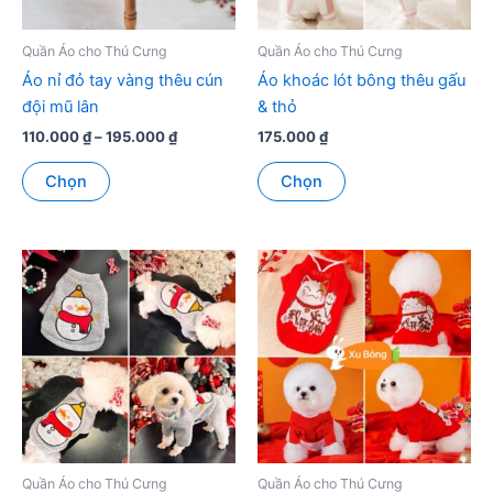
Quần Áo cho Thú Cưng
Quần Áo cho Thú Cưng
Áo nỉ đỏ tay vàng thêu cún
Áo khoác lót bông thêu gấu
đội mũ lân
& thỏ
Khoảng
110.000
₫
–
195.000
₫
175.000
₫
giá:
Sản
Sản
từ
Chọn
Chọn
phẩm
phẩm
110.000 ₫
đến
này
này
195.000 ₫
có
có
nhiều
nhiều
biến
biến
thể.
thể.
Các
Các
tùy
tùy
chọn
chọn
có
có
thể
thể
được
được
Quần Áo cho Thú Cưng
Quần Áo cho Thú Cưng