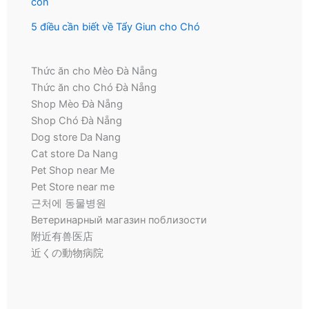
con
5 điều cần biết về Tẩy Giun cho Chó
Thức ăn cho Mèo Đà Nẵng
Thức ăn cho Chó Đà Nẵng
Shop Mèo Đà Nẵng
Shop Chó Đà Nẵng
Dog store Da Nang
Cat store Da Nang
Pet Shop near Me
Pet Store near me
근처에 동물병원
Ветеринарный магазин поблизости
附近有兽医店
近くの動物病院