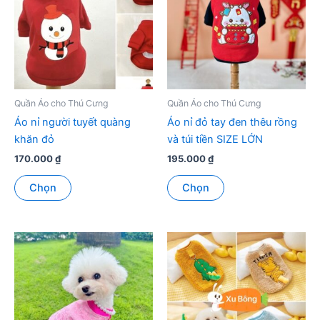
Quần Áo cho Thú Cưng
Quần Áo cho Thú Cưng
Áo nỉ người tuyết quàng
Áo nỉ đỏ tay đen thêu rồng
khăn đỏ
và túi tiền SIZE LỚN
170.000
₫
195.000
₫
Sản
Sản
Chọn
Chọn
phẩm
phẩm
này
này
có
có
nhiều
nhiều
biến
biến
thể.
thể.
Các
Các
tùy
tùy