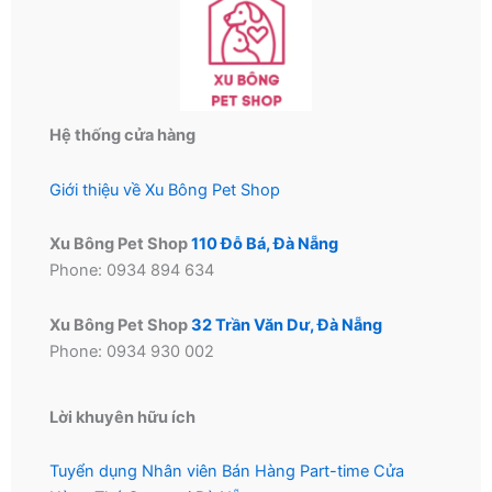
thể
được
chọn
trên
trang
Hệ thống cửa hàng
sản
phẩm
Giới thiệu về Xu Bông Pet Shop
Xu Bông Pet Shop
110 Đỗ Bá, Đà Nẵng
Phone: 0934 894 634
Xu Bông Pet Shop
32 Trần Văn Dư, Đà Nẵng
Phone: 0934 930 002
Lời khuyên hữu ích
Tuyển dụng Nhân viên Bán Hàng Part-time Cửa