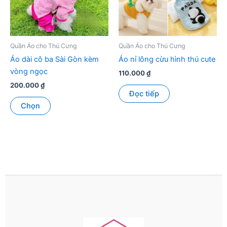
chọn
chọn
có
có
thể
thể
được
được
Quần Áo cho Thú Cưng
Quần Áo cho Thú Cưng
chọn
chọn
Áo dài cô ba Sài Gòn kèm
Áo nỉ lông cừu hình thú cute
trên
trên
vòng ngọc
110.000
₫
trang
trang
200.000
₫
sản
sản
Đọc tiếp
Sản
phẩm
phẩm
Chọn
phẩm
này
có
nhiều
biến
thể.
Các
tùy
chọn
có