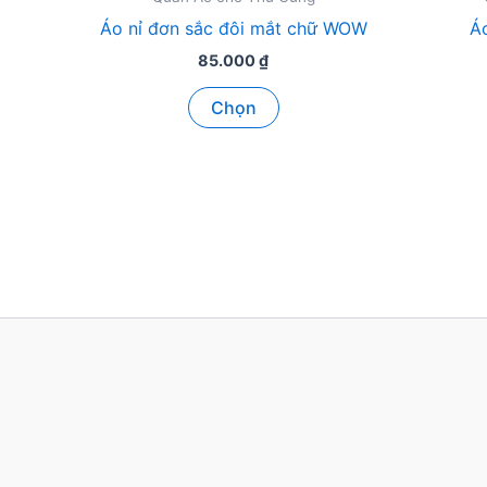
Áo nỉ đơn sắc đôi mắt chữ WOW
Áo
85.000
₫
Sản
Chọn
phẩm
này
có
nhiều
biến
thể.
Các
tùy
chọn
có
thể
được
chọn