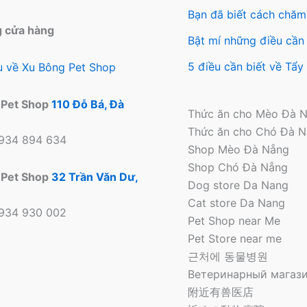
trên
trên
Bạn đã biết cách chăm
trang
tra
g cửa hàng
sản
sản
Bật mí những điều cần 
phẩm
ph
5 điều cần biết về Tẩ
ệu về Xu Bông Pet Shop
 Pet Shop
110 Đỗ Bá, Đà
Thức ăn cho Mèo Đà 
Thức ăn cho Chó Đà 
0934 894 634
Shop Mèo Đà Nẵng
Shop Chó Đà Nẵng
 Pet Shop
32 Trần Văn Dư,
Dog store Da Nang
Cat store Da Nang
0934 930 002
Pet Shop near Me
Pet Store near me
근처에 동물병원
Ветеринарный магази
附近有兽医店