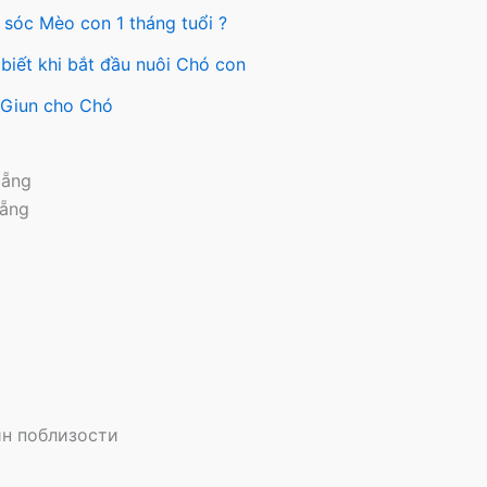
trên
 sóc Mèo con 1 tháng tuổi ?
ng
trang
sản
biết khi bắt đầu nuôi Chó con
ẩm
phẩm
y Giun cho Chó
Nẵng
Nẵng
н поблизости