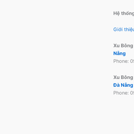
trên
trang
Hệ thốn
sản
phẩm
Giới thi
Xu Bông
Nẵng
Phone: 
Xu Bông
Đà Nẵng
Phone: 