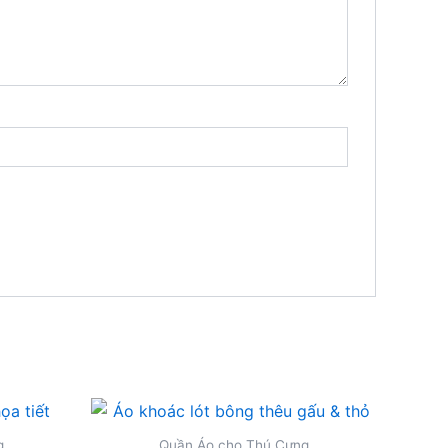
g
Quần Áo cho Thú Cưng