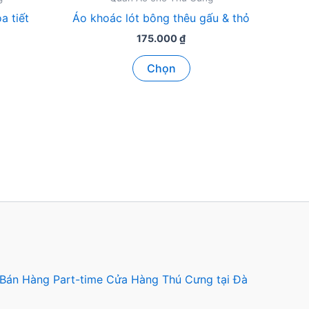
a tiết
Áo khoác lót bông thêu gấu & thỏ
175.000
₫
Sản
Chọn
ẩm
phẩm
này
có
ều
nhiều
n
biến
thể.
Các
tùy
n
chọn
có
thể
c
được
 Bán Hàng Part-time Cửa Hàng Thú Cưng tại Đà
n
chọn