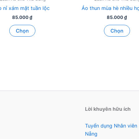
 nỉ xám mặt tuần lộc
Áo thun mùa hè nhiều họ
85.000
₫
85.000
₫
Sản
Sản
Chọn
Chọn
phẩm
ph
này
này
có
có
nhiều
nhi
biến
biế
thể.
thể.
Các
Các
tùy
tùy
chọn
chọ
có
có
Lời khuyên hữu ích
thể
thể
được
đượ
Tuyển dụng Nhân viên
chọn
chọ
Nẵng