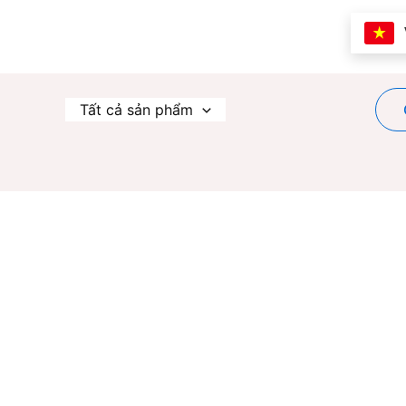
Nhảy
tới
nội
dung
Tất cả sản phẩm