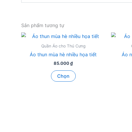
Sản phẩm tương tự
Quần Áo cho Thú Cưng
Áo thun mùa hè nhiều họa tiết
Áo n
85.000
₫
Sản
Chọn
phẩm
này
có
nhiều
biến
thể.
Các