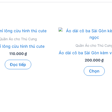
Quần Áo cho Thú Cưng
Quần Áo cho Thú Cưn
ỉ lông cừu hình thú cute
Áo dài cô ba Sài Gòn kèm 
110.000
₫
200.000
₫
Đọc tiếp
Sản
Chọn
ph
này
có
nhi
biế
thể.