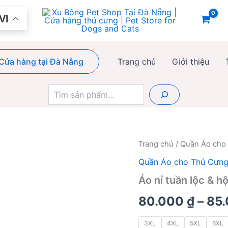
VI
Cửa hàng tại Đà Nẵng
Trang chủ
Giới thiệu
Tìm
kiếm
Trang chủ
/
Quần Áo cho
Quần Áo cho Thú Cưn
Áo nỉ tuần lộc & h
80.000
₫
–
85
3XL
4XL
5XL
6XL