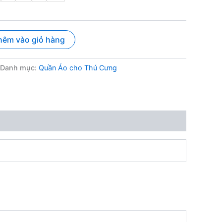
từ
80.000 ₫
hêm vào giỏ hàng
đến
85.000 ₫
Danh mục:
Quần Áo cho Thú Cưng