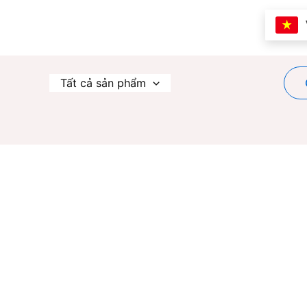
Nhảy
tới
nội
dung
Tất cả sản phẩm