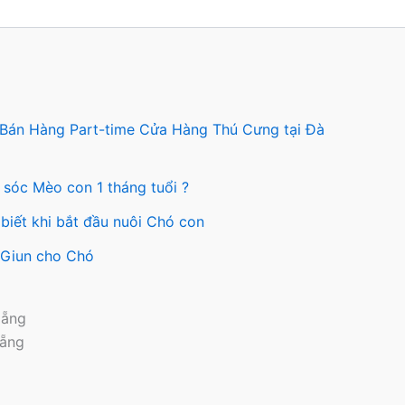
tùy
chọn
n
có
thể
được
c
chọn
 Bán Hàng Part-time Cửa Hàng Thú Cưng tại Đà
n
trên
trang
 sóc Mèo con 1 tháng tuổi ?
ng
sản
phẩm
biết khi bắt đầu nuôi Chó con
ẩm
y Giun cho Chó
Nẵng
Nẵng