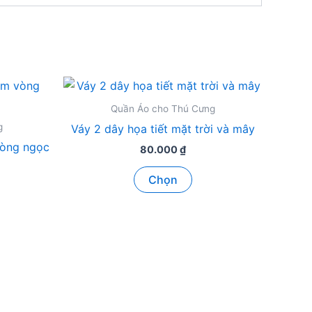
Quần Áo cho Thú Cưng
g
Váy 2 dây họa tiết mặt trời và mây
vòng ngọc
80.000
₫
Sản
Chọn
phẩm
ẩm
này
có
nhiều
ều
biến
n
thể.
Các