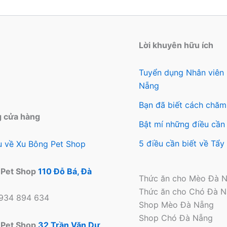
Các
tùy
chọ
có
Lời khuyên hữu ích
thể
đượ
Tuyển dụng Nhân viên
chọ
Nẵng
trên
Bạn đã biết cách chăm
tra
g cửa hàng
sản
Bật mí những điều cần 
ph
5 điều cần biết về Tẩ
ệu về Xu Bông Pet Shop
 Pet Shop
110 Đỗ Bá, Đà
Thức ăn cho Mèo Đà 
Thức ăn cho Chó Đà 
0934 894 634
Shop Mèo Đà Nẵng
Shop Chó Đà Nẵng
 Pet Shop
32 Trần Văn Dư,