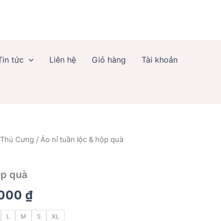
từ
80.000 ₫
đến
85.000 ₫
Tin tức
Liên hệ
Giỏ hàng
Tài khoản
 Thú Cưng
/ Áo nỉ tuần lộc & hộp quà
g
ộp quà
Khoảng
.000
₫
giá:
L
M
S
XL