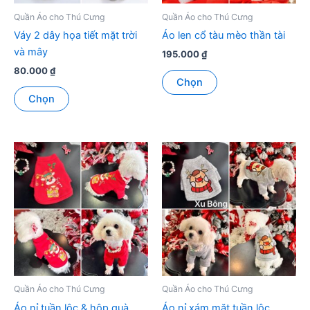
Quần Áo cho Thú Cưng
Quần Áo cho Thú Cưng
Váy 2 dây họa tiết mặt trời
Áo len cổ tàu mèo thần tài
và mây
195.000
₫
80.000
₫
Sản
Chọn
Sản
phẩm
Chọn
phẩm
này
này
có
có
nhiều
nhiều
biến
biến
thể.
thể.
Các
Các
tùy
tùy
chọn
chọn
có
có
thể
thể
được
được
chọn
Quần Áo cho Thú Cưng
Quần Áo cho Thú Cưng
chọn
trên
Áo nỉ tuần lộc & hộp quà
Áo nỉ xám mặt tuần lộc