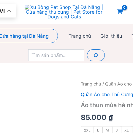
VI
Cửa hàng tại Đà Nẵng
Trang chủ
Giới thiệu
Tìm
kiếm
Trang chủ
/
Quần Áo cho
Quần Áo cho Thú Cưn
Áo thun mùa hè nh
85.000
₫
2XL
L
M
S
XL