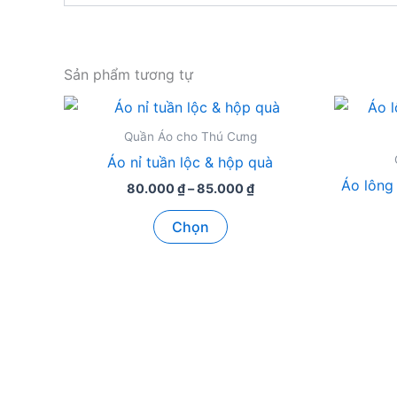
Sản phẩm tương tự
Quần Áo cho Thú Cưng
Áo nỉ tuần lộc & hộp quà
Áo lông
Khoảng
80.000
₫
–
85.000
₫
giá:
Sản
từ
Chọn
80.000 ₫
phẩm
đến
này
85.000 ₫
có
nhiều
biến
thể.
Các