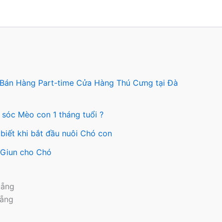
tùy
chọn
có
n
thể
được
chọn
c
trên
 Bán Hàng Part-time Cửa Hàng Thú Cưng tại Đà
n
trang
sản
 sóc Mèo con 1 tháng tuổi ?
ng
phẩm
biết khi bắt đầu nuôi Chó con
ẩm
y Giun cho Chó
Nẵng
Nẵng