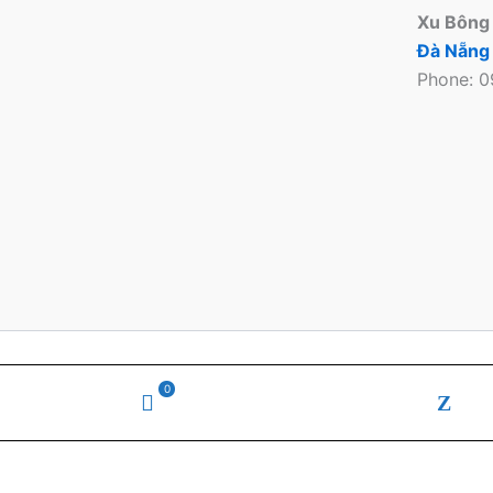
Xu Bông
Đà Nẵng
Phone: 
Copyright © 2026 Xu
0
WooCommerce
zal
Cart