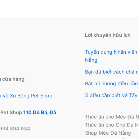
Các
thể.
tùy
Các
chọn
tùy
có
chọ
thể
có
Lời khuyên hữu ích
được
thể
chọn
đượ
Tuyển dụng Nhân viên
trên
chọ
Nẵng
trang
trên
Bạn đã biết cách chăm
sản
tra
g cửa hàng
phẩm
sản
Bật mí những điều cần 
ph
5 điều cần biết về Tẩ
ệu về Xu Bông Pet Shop
 Pet Shop
110 Đỗ Bá, Đà
Thức ăn cho Mèo Đà 
Thức ăn cho Chó Đà 
0934 894 634
Shop Mèo Đà Nẵng