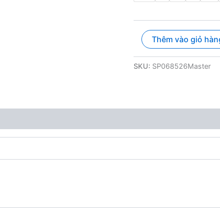
Áo
Thêm vào giỏ hàn
thun
mùa
hè
SKU:
SP068526Master
nhiều
họa
tiết
số
lượng