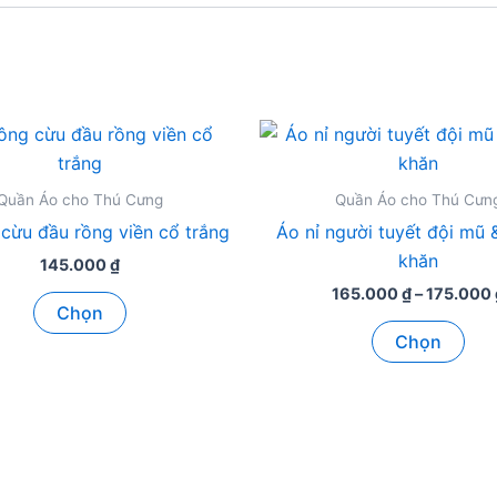
Quần Áo cho Thú Cưng
Quần Áo cho Thú Cưn
 cừu đầu rồng viền cổ trắng
Áo nỉ người tuyết đội mũ
khăn
145.000
₫
165.000
₫
–
175.000
Sản
Chọn
phẩm
Sản
Chọn
này
ph
có
này
nhiều
có
biến
nhi
thể.
biế