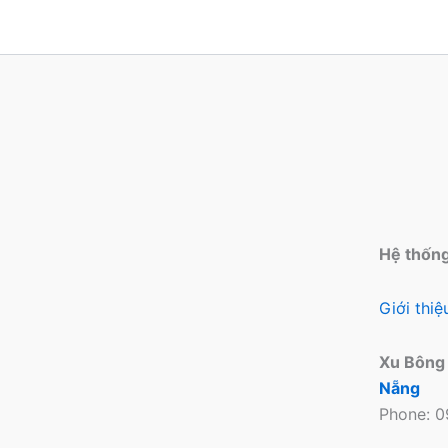
tùy
chọn
có
thể
được
chọn
trên
trang
sản
phẩm
Hệ thốn
Giới thi
Xu Bông
Nẵng
Phone: 