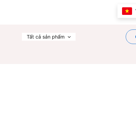
Nhảy
tới
nội
dung
Tất cả sản phẩm