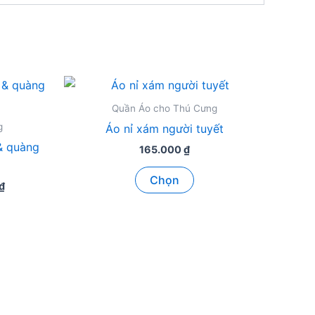
Quần Áo cho Thú Cưng
g
Áo nỉ xám người tuyết
 & quàng
165.000
₫
Sản
Chọn
Khoảng
₫
phẩm
giá:
này
từ
165.000 ₫
ẩm
có
đến
nhiều
175.000 ₫
biến
ều
thể.
n
Các