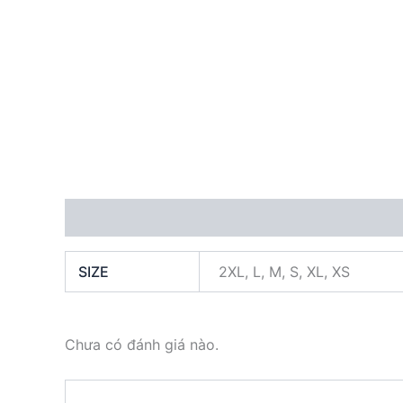
Thông tin bổ sung
Đánh giá (0)
SIZE
2XL, L, M, S, XL, XS
Chưa có đánh giá nào.