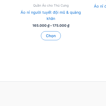
Quần Áo cho Thú Cưng
Áo nỉ 
Áo nỉ người tuyết đội mũ & quàng
khăn
Khoảng
165.000
₫
–
175.000
₫
giá:
Sản
từ
Chọn
165.000 ₫
phẩm
đến
này
175.000 ₫
có
nhiều
biến
thể.
Các
tùy
chọn
có
thể