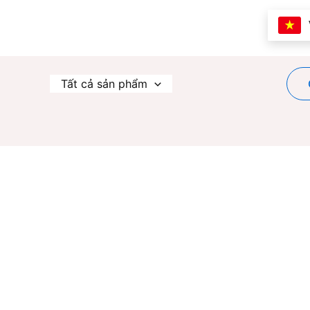
Nhảy
tới
nội
dung
Tất cả sản phẩm