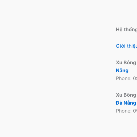
được
chọn
trên
trang
Hệ thốn
sản
phẩm
Giới thi
Xu Bông
Nẵng
Phone: 
Xu Bông
Đà Nẵng
Phone: 