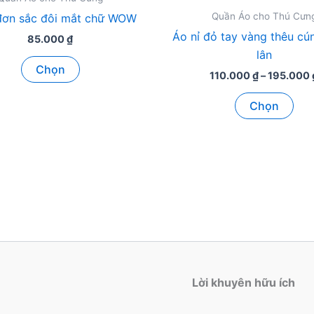
Quần Áo cho Thú Cưn
đơn sắc đôi mắt chữ WOW
Áo nỉ đỏ tay vàng thêu cú
85.000
₫
lân
Sản
Chọn
110.000
₫
–
195.000
phẩm
này
Sản
Chọn
có
ph
nhiều
này
biến
có
thể.
nhi
Các
biế
tùy
thể.
chọn
Các
có
tùy
thể
chọ
được
có
Lời khuyên hữu ích
chọn
thể