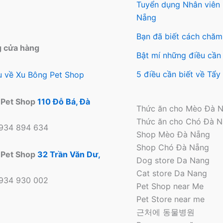
trên
đượ
Tuyển dụng Nhân viên
trang
chọ
Nẵng
sản
trên
Bạn đã biết cách chăm
phẩm
tra
g cửa hàng
sản
Bật mí những điều cần 
ph
5 điều cần biết về Tẩ
ệu về Xu Bông Pet Shop
 Pet Shop
110 Đỗ Bá, Đà
Thức ăn cho Mèo Đà 
Thức ăn cho Chó Đà 
0934 894 634
Shop Mèo Đà Nẵng
Shop Chó Đà Nẵng
 Pet Shop
32 Trần Văn Dư,
Dog store Da Nang
Cat store Da Nang
0934 930 002
Pet Shop near Me
Pet Store near me
근처에 동물병원