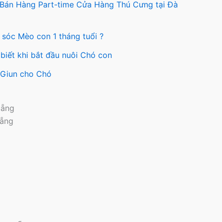
c
trên
 Bán Hàng Part-time Cửa Hàng Thú Cưng tại Đà
n
trang
sản
 sóc Mèo con 1 tháng tuổi ?
ng
phẩm
biết khi bắt đầu nuôi Chó con
ẩm
y Giun cho Chó
Nẵng
Nẵng