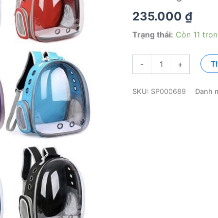
235.000
₫
Trạng thái:
Còn 11 tro
Balo
T
-
+
Trong
Suốt
số
SKU:
SP000689
Danh 
lượng