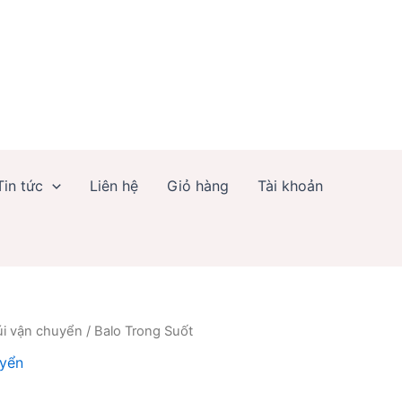
số
lượng
Tin tức
Liên hệ
Giỏ hàng
Tài khoản
úi vận chuyển
/ Balo Trong Suốt
uyển