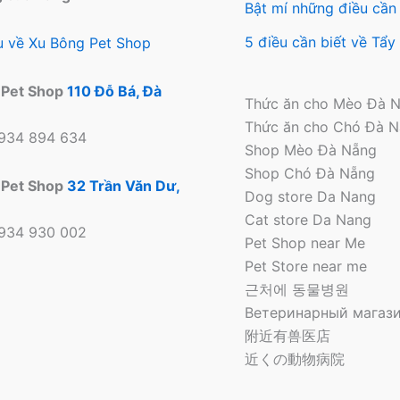
Bật mí những điều cần 
5 điều cần biết về Tẩ
ệu về Xu Bông Pet Shop
 Pet Shop
110 Đỗ Bá, Đà
Thức ăn cho Mèo Đà 
Thức ăn cho Chó Đà 
0934 894 634
Shop Mèo Đà Nẵng
Shop Chó Đà Nẵng
 Pet Shop
32 Trần Văn Dư,
Dog store Da Nang
Cat store Da Nang
0934 930 002
Pet Shop near Me
Pet Store near me
근처에 동물병원
Ветеринарный магази
附近有兽医店
近くの動物病院