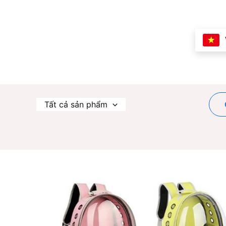
Nhảy
tới
nội
dung
Tất cả sản phẩm