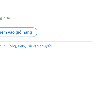
ng kho
hêm vào giỏ hàng
mục:
Lồng, Balo, Túi vận chuyển