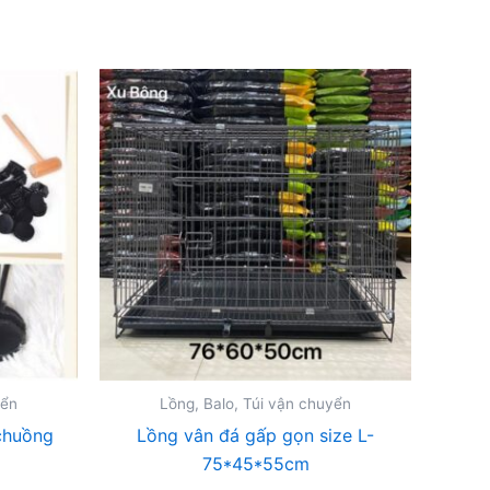
yển
Lồng, Balo, Túi vận chuyển
chuồng
Lồng vân đá gấp gọn size L-
75*45*55cm