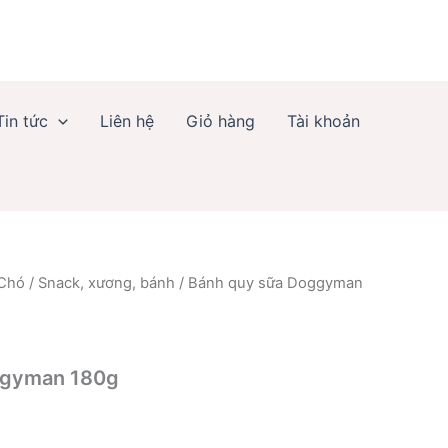
Doggyman
180g
số
lượng
Tin tức
Liên hệ
Giỏ hàng
Tài khoản
 Chó
/
Snack, xương, bánh
/ Bánh quy sữa Doggyman
ggyman 180g