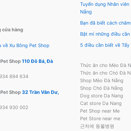
Tuyển dụng Nhân viên
Nẵng
Bạn đã biết cách chăm
g cửa hàng
Bật mí những điều cần 
5 điều cần biết về Tẩ
ệu về Xu Bông Pet Shop
 Pet Shop
110 Đỗ Bá, Đà
Thức ăn cho Mèo Đà 
Thức ăn cho Chó Đà 
0934 894 634
Shop Mèo Đà Nẵng
Shop Chó Đà Nẵng
 Pet Shop
32 Trần Văn Dư,
Dog store Da Nang
Cat store Da Nang
0934 930 002
Pet Shop near Me
Pet Store near me
근처에 동물병원