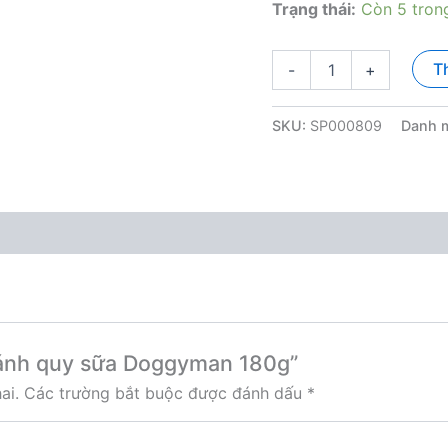
Trạng thái:
Còn 5 tron
Bánh
T
-
+
quy
sữa
Doggyman
SKU:
SP000809
Danh 
180g
số
lượng
“Bánh quy sữa Doggyman 180g”
ai.
Các trường bắt buộc được đánh dấu
*