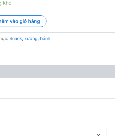
g kho
hêm vào giỏ hàng
mục:
Snack, xương, bánh