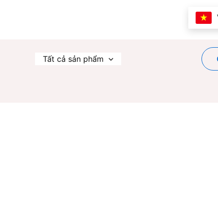
Nhảy
tới
nội
dung
Tất cả sản phẩm