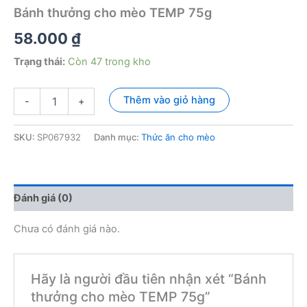
Bánh thưởng cho mèo TEMP 75g
58.000
₫
Trạng thái:
Còn 47 trong kho
Bánh
Thêm vào giỏ hàng
-
+
thưởng
cho
mèo
SKU:
SP067932
Danh mục:
Thức ăn cho mèo
TEMP
75g
số
lượng
Đánh giá (0)
Chưa có đánh giá nào.
Hãy là người đầu tiên nhận xét “Bánh
thưởng cho mèo TEMP 75g”