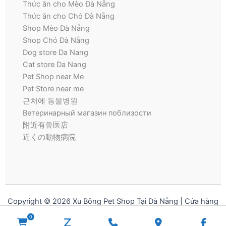
Thức ăn cho Mèo Đà Nẵng
Thức ăn cho Chó Đà Nẵng
Shop Mèo Đà Nẵng
Shop Chó Đà Nẵng
Dog store Da Nang
Cat store Da Nang
Pet Shop near Me
Pet Store near me
근처에 동물병원
Ветеринарный магазин поблизости
附近有兽医店
近くの動物病院
Copyright © 2026 Xu Bông Pet Shop Tại Đà Nẵng | Cửa hàng
thú cưng | Pet Store for Dogs and Cats
0
WooCommerce
zalo
Phone
Google
Fac