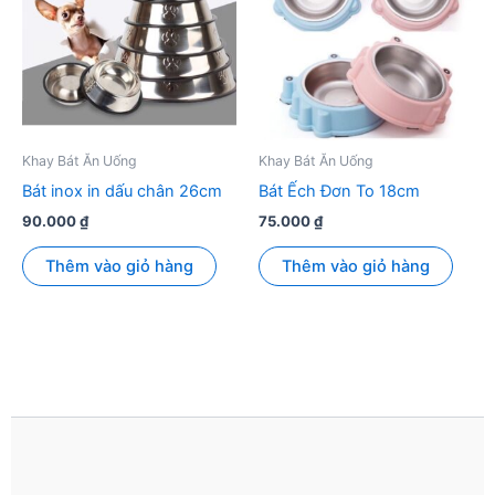
Khay Bát Ăn Uống
Khay Bát Ăn Uống
Bát inox in dấu chân 26cm
Bát Ếch Đơn To 18cm
90.000
₫
75.000
₫
Thêm vào giỏ hàng
Thêm vào giỏ hàng