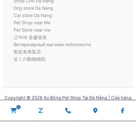
Shop Chó Đà Nẵng
Dog store Da Nang
Cat store Da Nang
Pet Shop near Me
Pet Store near me
근처에 동물병원
Ветеринарный магазин поблизости
附近有兽医店
近くの動物病院
Copyright © 2026 Xu Bông Pet Shop Tại Đà Nẵng | Cửa hàng
thú cưng | Pet Store for Dogs and Cats
0
WooCommerce
zalo
Phone
Google
Fac
Cart
Number
Maps
for