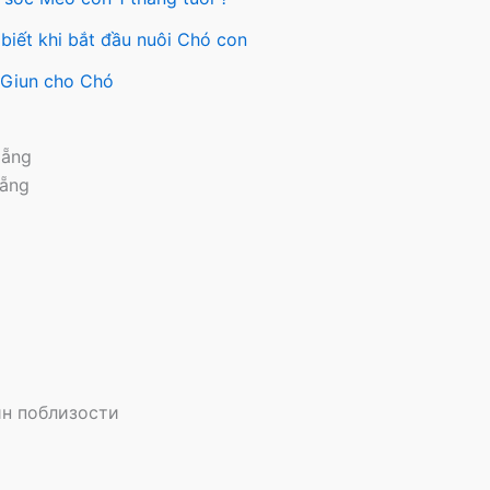
ng
biết khi bắt đầu nuôi Chó con
ẩm
y Giun cho Chó
Nẵng
Nẵng
н поблизости