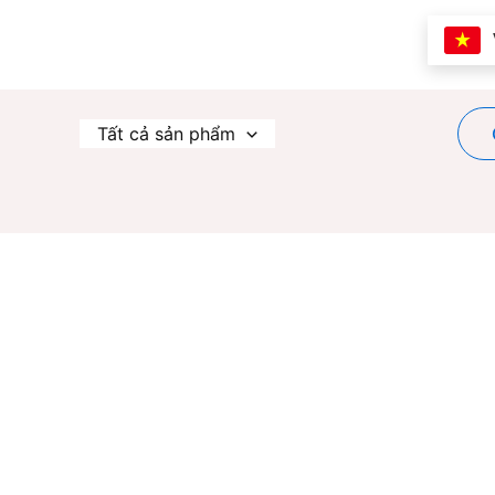
Nhảy
tới
nội
dung
Tất cả sản phẩm