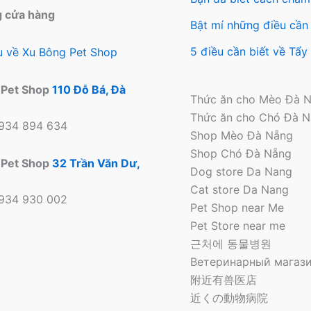
tra
g cửa hàng
sản
Bật mí những điều cần 
ph
5 điều cần biết về Tẩ
ệu về Xu Bông Pet Shop
 Pet Shop
110 Đỗ Bá, Đà
Thức ăn cho Mèo Đà 
Thức ăn cho Chó Đà 
0934 894 634
Shop Mèo Đà Nẵng
Shop Chó Đà Nẵng
 Pet Shop
32 Trần Văn Dư,
Dog store Da Nang
Cat store Da Nang
0934 930 002
Pet Shop near Me
Pet Store near me
근처에 동물병원
Ветеринарный магази
附近有兽医店
近くの動物病院