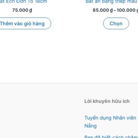
át Ếch Đơn To 18cm
Bát ăn bằng thép màu
75.000
₫
85.000
₫
–
100.000
Sản
Thêm vào giỏ hàng
Chọn
ph
này
có
nhi
biế
thể.
Các
tùy
chọ
có
Lời khuyên hữu ích
thể
đượ
Tuyển dụng Nhân viên
chọ
Nẵng
trên
Bạn đã biết cách chăm