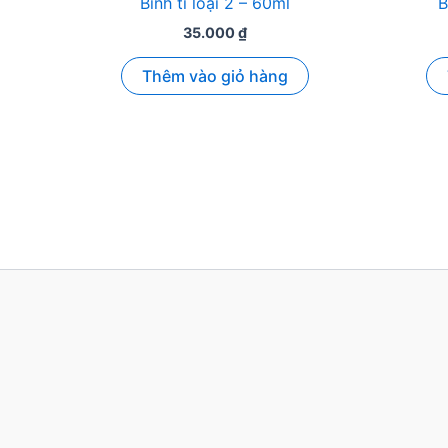
Bình ti loại 2 – 60ml
B
35.000
₫
Thêm vào giỏ hàng