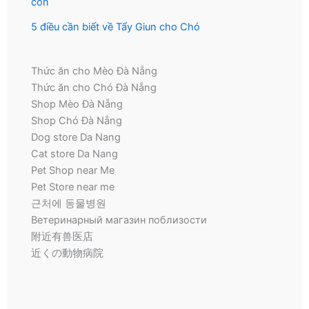
con
5 điều cần biết về Tẩy Giun cho Chó
Thức ăn cho Mèo Đà Nẵng
Thức ăn cho Chó Đà Nẵng
Shop Mèo Đà Nẵng
Shop Chó Đà Nẵng
Dog store Da Nang
Cat store Da Nang
Pet Shop near Me
Pet Store near me
근처에 동물병원
Ветеринарный магазин поблизости
附近有兽医店
近くの動物病院