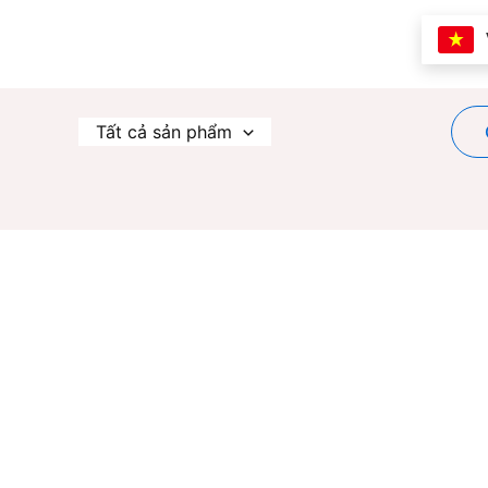
Nhảy
tới
nội
dung
Tất cả sản phẩm