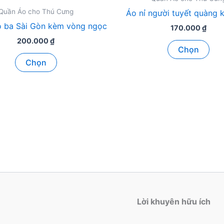
Quần Áo cho Thú Cưng
Áo nỉ người tuyết quàng 
ô ba Sài Gòn kèm vòng ngọc
170.000
₫
200.000
₫
Sản
Chọn
Sản
ph
Chọn
phẩm
này
này
có
có
nhi
nhiều
biế
biến
thể.
thể.
Các
Các
tùy
tùy
chọ
chọn
có
có
thể
thể
đượ
Lời khuyên hữu ích
được
chọ