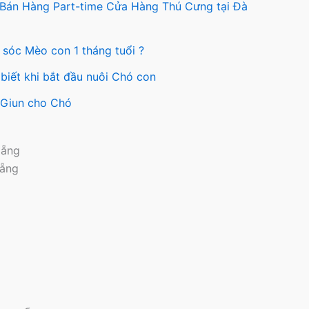
được
 Bán Hàng Part-time Cửa Hàng Thú Cưng tại Đà
ng
chọn
trên
 sóc Mèo con 1 tháng tuổi ?
ẩm
trang
sản
biết khi bắt đầu nuôi Chó con
phẩm
y Giun cho Chó
Nẵng
Nẵng