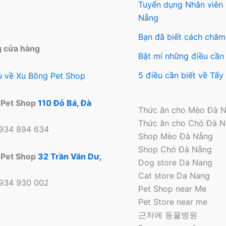
chọn
trên
Tuyển dụng Nhân viên
trên
tra
Nẵng
trang
sản
Bạn đã biết cách chăm
sản
ph
g cửa hàng
phẩm
Bật mí những điều cần 
5 điều cần biết về Tẩ
ệu về Xu Bông Pet Shop
 Pet Shop
110 Đỗ Bá, Đà
Thức ăn cho Mèo Đà 
Thức ăn cho Chó Đà 
0934 894 634
Shop Mèo Đà Nẵng
Shop Chó Đà Nẵng
 Pet Shop
32 Trần Văn Dư,
Dog store Da Nang
Cat store Da Nang
0934 930 002
Pet Shop near Me
Pet Store near me
근처에 동물병원