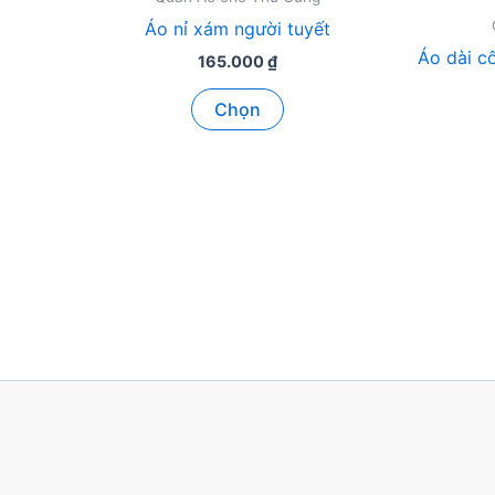
Áo nỉ xám người tuyết
Áo dài c
165.000
₫
Sản
Chọn
phẩm
này
có
nhiều
biến
thể.
Các
tùy
chọn
có
thể
được
chọn