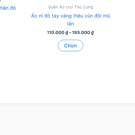
Quần Áo cho Thú Cưng
khăn đỏ
Áo nỉ đỏ tay vàng thêu cún đội mũ
lân
Khoảng
110.000
₫
–
195.000
₫
ẩm
giá:
Sản
từ
Chọn
110.000 ₫
phẩm
đến
ều
này
195.000 ₫
n
có
nhiều
biến
thể.
n
Các
tùy
chọn
c
có
n
thể