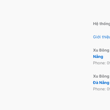
trên
trang
sản
phẩm
Hệ thốn
Giới thi
Xu Bông
Nẵng
Phone: 
Xu Bông
Đà Nẵng
Phone: 