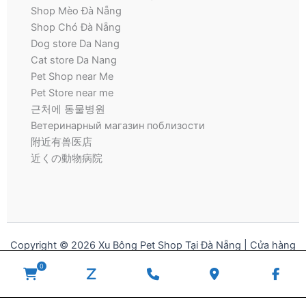
Shop Mèo Đà Nẵng
Shop Chó Đà Nẵng
Dog store Da Nang
Cat store Da Nang
Pet Shop near Me
Pet Store near me
근처에 동물병원
Ветеринарный магазин поблизости
附近有兽医店
近くの動物病院
Copyright © 2026 Xu Bông Pet Shop Tại Đà Nẵng | Cửa hàng
thú cưng | Pet Store for Dogs and Cats
0
WooCommerce
zalo
Phone
Google
Fac
Cart
Number
Maps