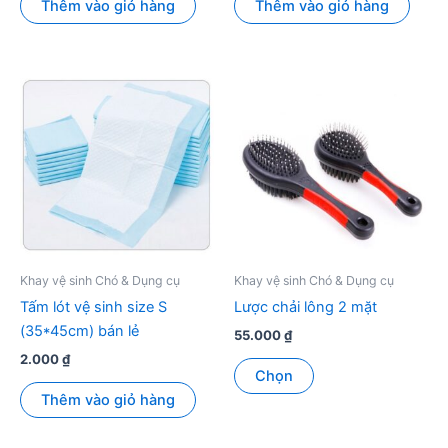
Thêm vào giỏ hàng
Thêm vào giỏ hàng
Khay vệ sinh Chó & Dụng cụ
Khay vệ sinh Chó & Dụng cụ
Tấm lót vệ sinh size S
Lược chải lông 2 mặt
(35*45cm) bán lẻ
55.000
₫
2.000
₫
Sản
Chọn
phẩm
Thêm vào giỏ hàng
này
có