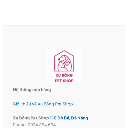
nhiều
biến
thể.
Các
tùy
chọn
có
thể
được
chọn
trên
trang
sản
Hệ thống cửa hàng
phẩm
Giới thiệu về Xu Bông Pet Shop
Xu Bông Pet Shop
110 Đỗ Bá, Đà Nẵng
Phone: 0934 894 634