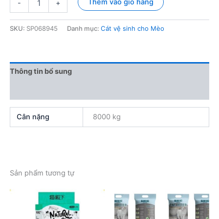
Thêm vào giỏ hàng
-
+
vệ
sinh
Lasha
SKU:
SP068945
Danh mục:
Cát vệ sinh cho Mèo
18L
số
lượng
Thông tin bổ sung
Đánh giá (0)
Cân nặng
8000 kg
Sản phẩm tương tự