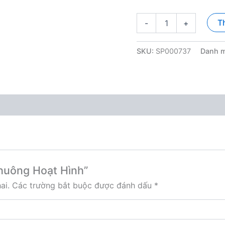
Chuông
T
-
+
Hoạt
Hình
số
SKU:
SP000737
Danh 
lượng
Chuông Hoạt Hình”
ai.
Các trường bắt buộc được đánh dấu
*