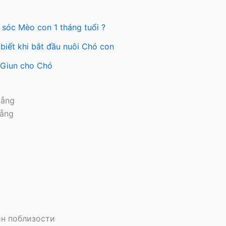
 sóc Mèo con 1 tháng tuổi ?
biết khi bắt đầu nuôi Chó con
y Giun cho Chó
Nẵng
Nẵng
н поблизости