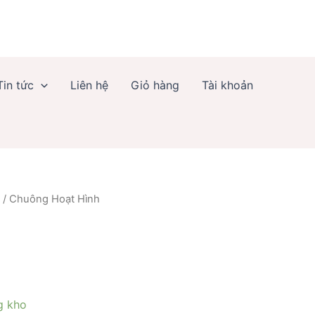
số
lượng
Tin tức
Liên hệ
Giỏ hàng
Tài khoản
/ Chuông Hoạt Hình
g kho