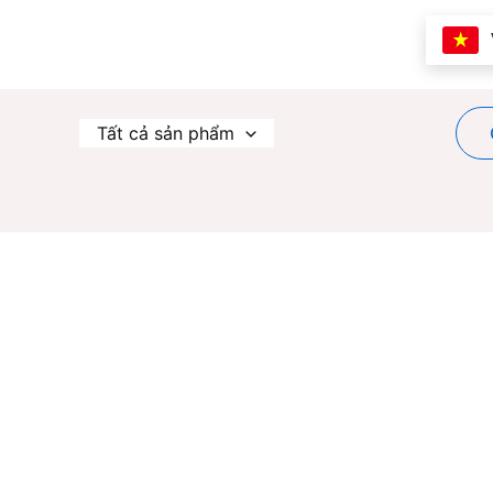
Nhảy
tới
nội
dung
Tất cả sản phẩm