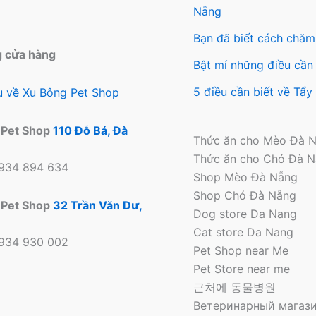
Nẵng
Bạn đã biết cách chăm
g cửa hàng
Bật mí những điều cần 
5 điều cần biết về Tẩ
ệu về Xu Bông Pet Shop
 Pet Shop
110 Đỗ Bá, Đà
Thức ăn cho Mèo Đà 
Thức ăn cho Chó Đà 
0934 894 634
Shop Mèo Đà Nẵng
Shop Chó Đà Nẵng
 Pet Shop
32 Trần Văn Dư,
Dog store Da Nang
Cat store Da Nang
0934 930 002
Pet Shop near Me
Pet Store near me
근처에 동물병원
Ветеринарный магази