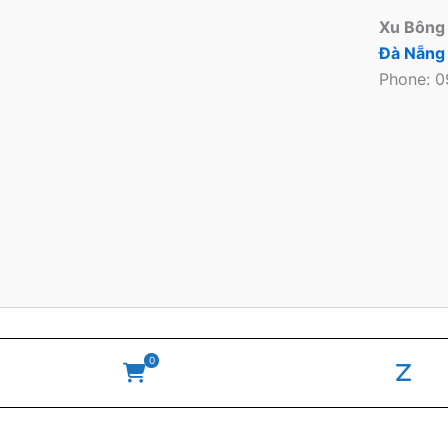
Xu Bông
Đà Nẵng
Phone: 
Copyright © 2026 Xu
0
WooCommerce
zal
Cart