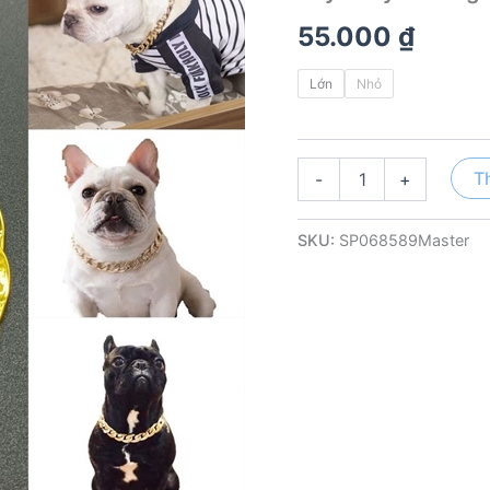
55.000
₫
Lớn
Nhỏ
Dây
T
-
+
chuyền
vàng
số
SKU:
SP068589Master
lượng