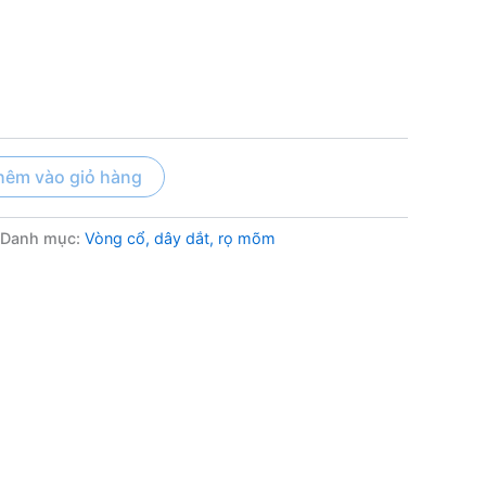
hêm vào giỏ hàng
Danh mục:
Vòng cổ, dây dắt, rọ mõm