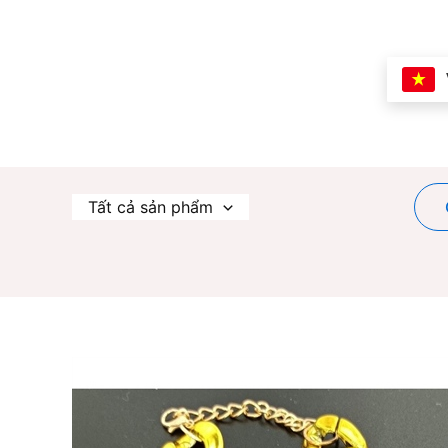
Nhảy
tới
nội
dung
Tất cả sản phẩm