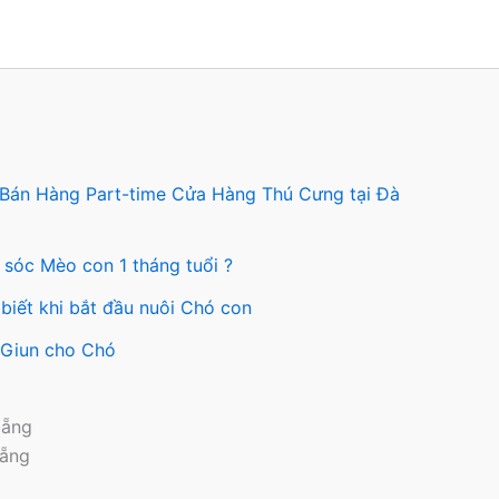
n
c
 Bán Hàng Part-time Cửa Hàng Thú Cưng tại Đà
n
 sóc Mèo con 1 tháng tuổi ?
ng
biết khi bắt đầu nuôi Chó con
ẩm
y Giun cho Chó
Nẵng
Nẵng