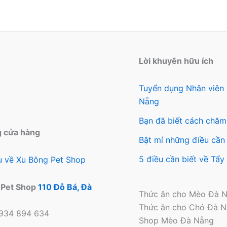
thể.
sản
Các
phẩm
tùy
chọ
có
Lời khuyên hữu ích
thể
đượ
Tuyển dụng Nhân viên
chọ
Nẵng
trên
Bạn đã biết cách chăm
tra
g cửa hàng
sản
Bật mí những điều cần 
ph
5 điều cần biết về Tẩ
ệu về Xu Bông Pet Shop
 Pet Shop
110 Đỗ Bá, Đà
Thức ăn cho Mèo Đà 
Thức ăn cho Chó Đà 
0934 894 634
Shop Mèo Đà Nẵng