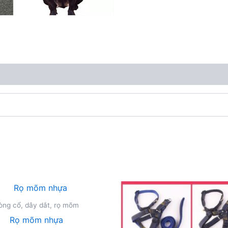
òng cổ, dây dắt, rọ mõm
Rọ mõm nhựa