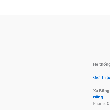
sản
phẩm
Hệ thốn
Giới thi
Xu Bông
Nẵng
Phone: 