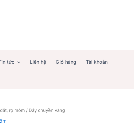
Tin tức
Liên hệ
Giỏ hàng
Tài khoản
 dắt, rọ mõm
/ Dây chuyền vàng
mõm