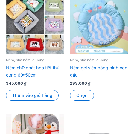
Nệm, nhà nệm, giường
Nệm, nhà nệm, giường
Nệm chữ nhật họa tiết thú
Nệm gel viền bông hình con
cưng 60*50cm
gấu
345.000
₫
299.000
₫
Sản
Thêm vào giỏ hàng
Chọn
phẩm
này
có
nhiều
biến