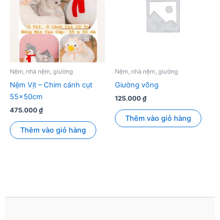
thể.
Các
tùy
chọn
có
thể
được
Nệm, nhà nệm, giường
Nệm, nhà nệm, giường
chọn
Nệm Vịt – Chim cánh cụt
Giường võng
trên
55x50cm
125.000
₫
trang
475.000
₫
sản
Thêm vào giỏ hàng
phẩm
Thêm vào giỏ hàng