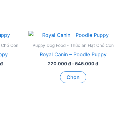
t Chó Con
Puppy Dog Food - Thức ăn Hạt Chó Con
uppy
Royal Canin – Poodle Puppy
Khoảng
Khoảng
₫
220.000
₫
–
545.000
₫
giá:
giá:
Sản
từ
từ
Chọn
280.000 ₫
220.000 ₫
ẩm
phẩm
đến
đến
này
575.000 ₫
545.000 ₫
có
ều
nhiều
n
biến
thể.
Các
tùy