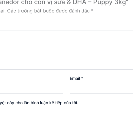
Ganador chó con vị sữa & DHA – Puppy 3kg”
ai.
Các trường bắt buộc được đánh dấu
*
Email
*
yệt này cho lần bình luận kế tiếp của tôi.