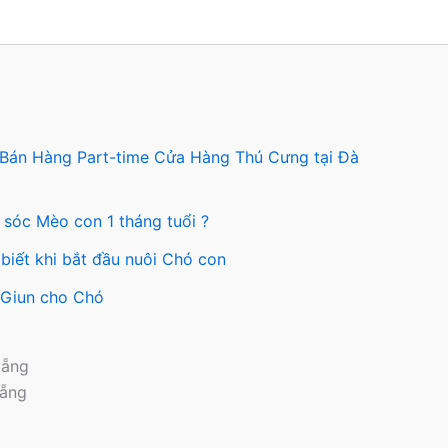
n
chọn
có
thể
c
được
n
chọn
trên
 Bán Hàng Part-time Cửa Hàng Thú Cưng tại Đà
ng
trang
sản
 sóc Mèo con 1 tháng tuổi ?
ẩm
phẩm
biết khi bắt đầu nuôi Chó con
y Giun cho Chó
Nẵng
Nẵng