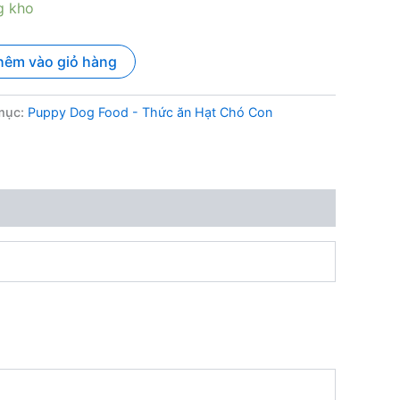
g kho
hêm vào giỏ hàng
mục:
Puppy Dog Food - Thức ăn Hạt Chó Con