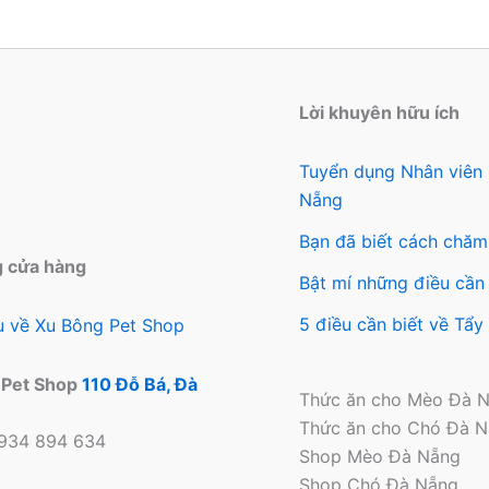
chọn
chọ
có
có
thể
thể
được
đượ
Lời khuyên hữu ích
chọn
chọ
trên
trên
Tuyển dụng Nhân viên
trang
tra
Nẵng
sản
sản
Bạn đã biết cách chăm
phẩm
ph
g cửa hàng
Bật mí những điều cần 
5 điều cần biết về Tẩ
ệu về Xu Bông Pet Shop
 Pet Shop
110 Đỗ Bá, Đà
Thức ăn cho Mèo Đà 
Thức ăn cho Chó Đà 
0934 894 634
Shop Mèo Đà Nẵng
Shop Chó Đà Nẵng