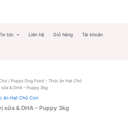
vị
sữa
&
DHA
-
Puppy
Tin tức
Liên hệ
Giỏ hàng
Tài khoản
3kg
số
lượng
 Chó
/
Puppy Dog Food - Thức ăn Hạt Chó
ị sữa & DHA – Puppy 3kg
c ăn Hạt Chó Con
vị sữa & DHA – Puppy 3kg