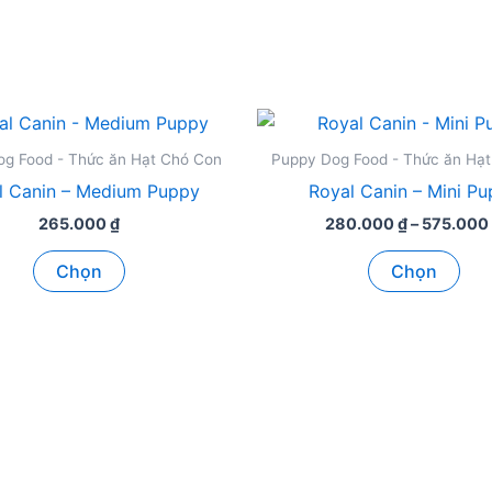
g Food - Thức ăn Hạt Chó Con
Puppy Dog Food - Thức ăn Hạ
l Canin – Medium Puppy
Royal Canin – Mini P
265.000
₫
280.000
₫
–
575.000
Sản
Sản
Chọn
Chọn
phẩm
ph
này
này
có
có
nhiều
nhi
biến
biế
thể.
thể.
Các
Các
tùy
tùy