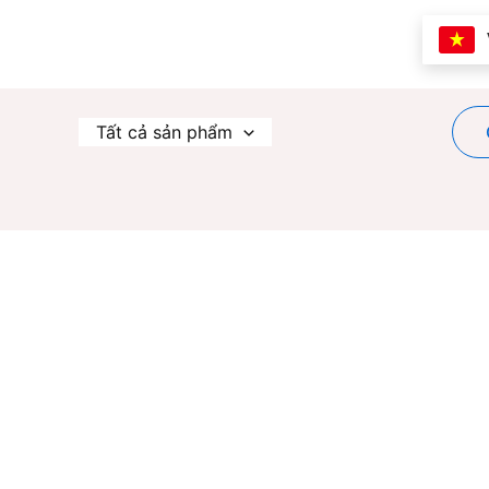
Nhảy
tới
nội
dung
Tất cả sản phẩm