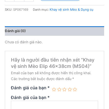
sinh
Mèo
SKU:
SP067169
Danh mục:
Khay vệ sinh Mèo & Dụng cụ
Elip
46x38cm
(MS04)
số
Đánh giá (0)
lượng
Chưa có đánh giá nào.
Hãy là người đầu tiên nhận xét “Khay
vệ sinh Mèo Elip 46x38cm (MS04)”
Email của bạn sẽ không được hiển thị công khai.
Các trường bắt buộc được đánh dấu
*
Đánh giá của bạn
*
Đánh giá của bạn
*