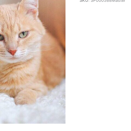
SKU:
SP000588Master