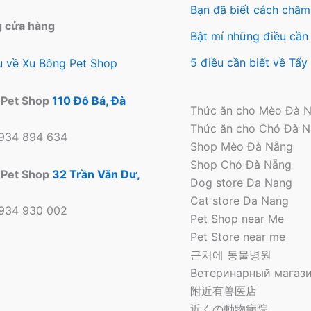
Bạn đã biết cách chăm
g cửa hàng
Bật mí những điều cần 
5 điều cần biết về Tẩ
ệu về Xu Bông Pet Shop
 Pet Shop
110 Đỗ Bá, Đà
Thức ăn cho Mèo Đà 
Thức ăn cho Chó Đà 
0934 894 634
Shop Mèo Đà Nẵng
Shop Chó Đà Nẵng
 Pet Shop
32 Trần Văn Dư,
Dog store Da Nang
Cat store Da Nang
0934 930 002
Pet Shop near Me
Pet Store near me
근처에 동물병원
Ветеринарный магази
附近有兽医店
近くの動物病院