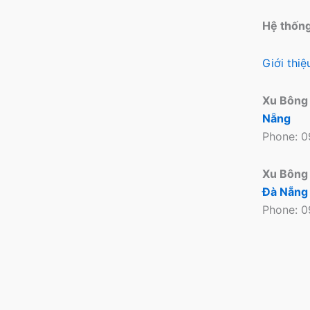
phẩm
Hệ thốn
Giới thi
Xu Bông
Nẵng
Phone: 
Xu Bông
Đà Nẵng
Phone: 