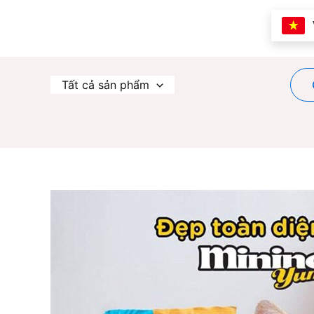
Nhảy
tới
nội
dung
Tất cả sản phẩm