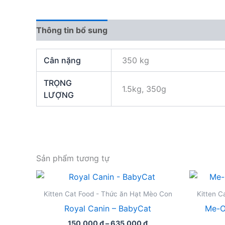
Thông tin bổ sung
Đánh giá (0)
Cân nặng
350 kg
TRỌNG
1.5kg, 350g
LƯỢNG
Sản phẩm tương tự
Kitten Cat Food - Thức ăn Hạt Mèo Con
Kitten C
Royal Canin – BabyCat
Me-O
Khoảng
150.000
₫
–
635.000
₫