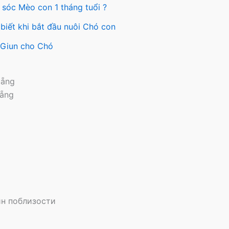
 sóc Mèo con 1 tháng tuổi ?
biết khi bắt đầu nuôi Chó con
y Giun cho Chó
Nẵng
Nẵng
н поблизости