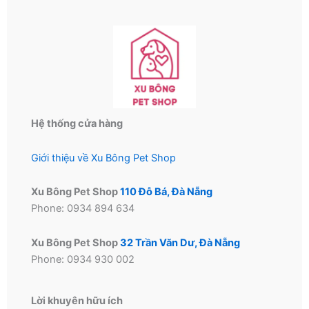
chọn
có
thể
được
chọn
trên
trang
Hệ thống cửa hàng
sản
phẩm
Giới thiệu về Xu Bông Pet Shop
Xu Bông Pet Shop
110 Đỗ Bá, Đà Nẵng
Phone: 0934 894 634
Xu Bông Pet Shop
32 Trần Văn Dư, Đà Nẵng
Phone: 0934 930 002
Lời khuyên hữu ích