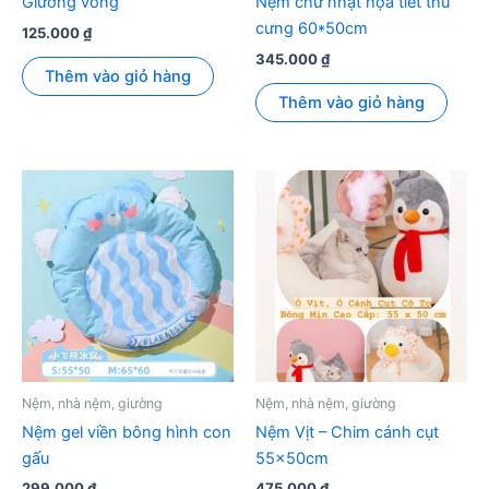
Giường võng
Nệm chữ nhật họa tiết thú
cưng 60*50cm
125.000
₫
345.000
₫
Thêm vào giỏ hàng
Thêm vào giỏ hàng
Nệm, nhà nệm, giường
Nệm, nhà nệm, giường
Nệm gel viền bông hình con
Nệm Vịt – Chim cánh cụt
gấu
55x50cm
299.000
₫
475.000
₫