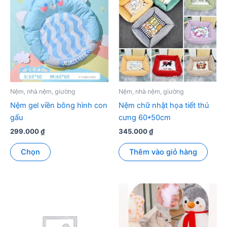
Nệm, nhà nệm, giường
Nệm, nhà nệm, giường
Nệm gel viền bông hình con
Nệm chữ nhật họa tiết thú
gấu
cưng 60*50cm
299.000
₫
345.000
₫
Sản
Chọn
Thêm vào giỏ hàng
phẩm
này
có
nhiều
biến
thể.