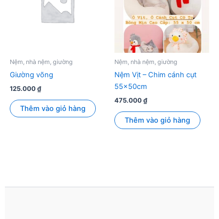
Các
tùy
chọn
có
thể
được
Nệm, nhà nệm, giường
Nệm, nhà nệm, giường
chọn
Giường võng
Nệm Vịt – Chim cánh cụt
trên
55x50cm
125.000
₫
trang
475.000
₫
sản
Thêm vào giỏ hàng
phẩm
Thêm vào giỏ hàng