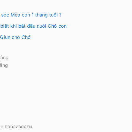
trang
sản
 sóc Mèo con 1 tháng tuổi ?
phẩm
biết khi bắt đầu nuôi Chó con
y Giun cho Chó
Nẵng
Nẵng
н поблизости