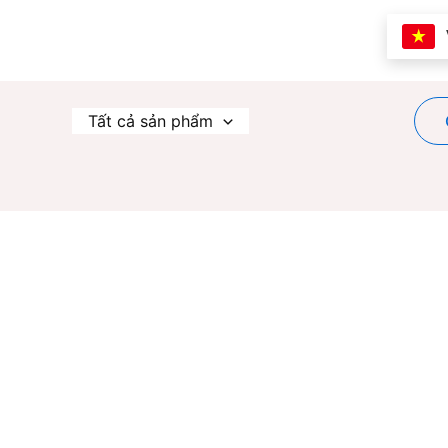
Nhảy
tới
nội
dung
Tất cả sản phẩm