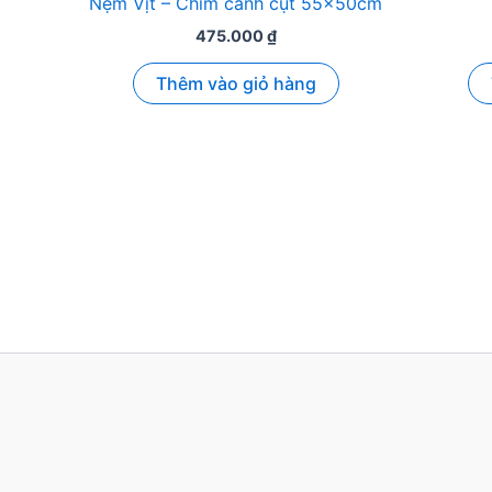
Nệm Vịt – Chim cánh cụt 55x50cm
475.000
₫
Thêm vào giỏ hàng