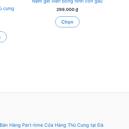
g
Nệm gel viền bông hình con gấu
hú cưng
299.000
₫
Sản
Chọn
phẩm
này
g
có
nhiều
biến
thể.
Các
tùy
chọn
có
thể
được
chọn
trên
 Bán Hàng Part-time Cửa Hàng Thú Cưng tại Đà