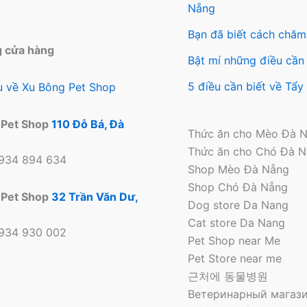
Nẵng
Bạn đã biết cách chăm
g cửa hàng
Bật mí những điều cần 
5 điều cần biết về Tẩ
ệu về Xu Bông Pet Shop
 Pet Shop
110 Đỗ Bá, Đà
Thức ăn cho Mèo Đà 
Thức ăn cho Chó Đà 
0934 894 634
Shop Mèo Đà Nẵng
Shop Chó Đà Nẵng
 Pet Shop
32 Trần Văn Dư,
Dog store Da Nang
Cat store Da Nang
0934 930 002
Pet Shop near Me
Pet Store near me
근처에 동물병원
Ветеринарный магази