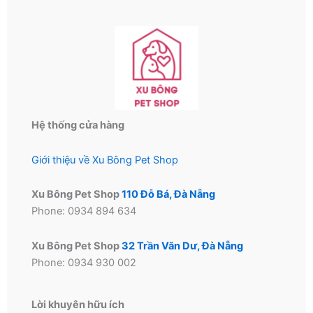
chọn
có
thể
được
chọn
trên
trang
Hệ thống cửa hàng
sản
phẩm
Giới thiệu về Xu Bông Pet Shop
Xu Bông Pet Shop
110 Đỗ Bá, Đà Nẵng
Phone: 0934 894 634
Xu Bông Pet Shop
32 Trần Văn Dư, Đà Nẵng
Phone: 0934 930 002
Lời khuyên hữu ích