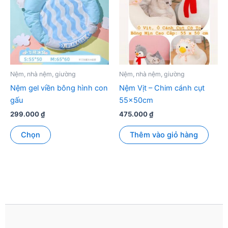
Nệm, nhà nệm, giường
Nệm, nhà nệm, giường
Nệm gel viền bông hình con
Nệm Vịt – Chim cánh cụt
gấu
55x50cm
299.000
₫
475.000
₫
Sản
Chọn
Thêm vào giỏ hàng
phẩm
này
có
nhiều
biến
thể.
Các
tùy