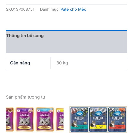
mèo
Aatas
SKU:
SP068751
Danh mục:
Pate cho Mèo
80g
số
lượng
Thông tin bổ sung
Đánh giá (0)
Cân nặng
80 kg
Sản phẩm tương tự