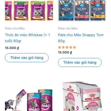
Pate cho Mèo
Pate cho Mèo
Thức ăn mèo Whiskas (> 1
Pate cho Mèo Snappy Tom
tuổi) 80gr
85g
15.000
₫
Được xếp
15.000
₫
hạng
Thêm vào giỏ hàng
5.00
5 sao
Thêm vào giỏ hàng