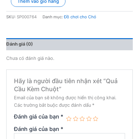
Thêm vào giỏ hàng
Cầu
Kèm
Chuột
SKU:
SP000764
Danh mục:
Đồ chơi cho Chó
số
lượng
Đánh giá (0)
Chưa có đánh giá nào.
Hãy là người đầu tiên nhận xét “Quả
Cầu Kèm Chuột”
Email của bạn sẽ không được hiển thị công khai.
Các trường bắt buộc được đánh dấu
*
Đánh giá của bạn
*
Đánh giá của bạn
*