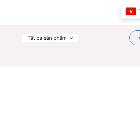
Nhảy
tới
nội
dung
Tất cả sản phẩm