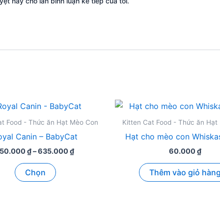
yệt này cho lần bình luận kế tiếp của tôi.
at Food - Thức ăn Hạt Mèo Con
Kitten Cat Food - Thức ăn Hạ
oyal Canin – BabyCat
Hạt cho mèo con Whiska
Khoảng
150.000
₫
–
635.000
₫
60.000
₫
giá:
Sản
từ
Chọn
Thêm vào giỏ hàn
150.000 ₫
phẩm
đến
này
635.000 ₫
có
nhiều