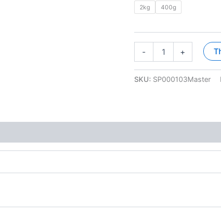
2kg
400g
Royal
T
-
+
Canin
-
Kitten
SKU:
SP000103Master
Cat
-
Hạt
Mèo
Con
số
lượng