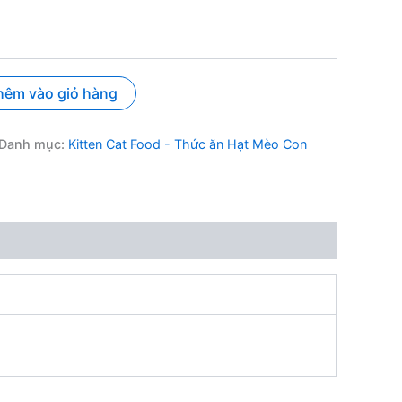
hêm vào giỏ hàng
Danh mục:
Kitten Cat Food - Thức ăn Hạt Mèo Con