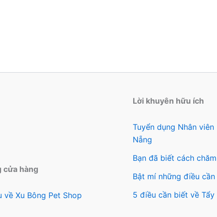
biến
thể.
Các
tùy
chọn
có
thể
được
Lời khuyên hữu ích
chọn
trên
Tuyển dụng Nhân viên
trang
Nẵng
sản
Bạn đã biết cách chăm
phẩm
g cửa hàng
Bật mí những điều cần 
5 điều cần biết về Tẩ
ệu về Xu Bông Pet Shop