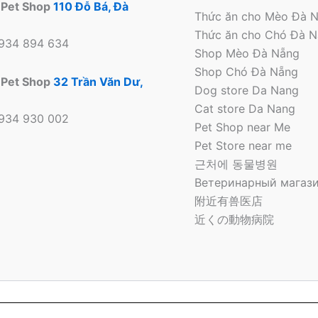
 Pet Shop
110 Đỗ Bá, Đà
Thức ăn cho Mèo Đà 
Thức ăn cho Chó Đà 
0934 894 634
Shop Mèo Đà Nẵng
Shop Chó Đà Nẵng
 Pet Shop
32 Trần Văn Dư,
Dog store Da Nang
Cat store Da Nang
0934 930 002
Pet Shop near Me
Pet Store near me
근처에 동물병원
Ветеринарный магази
附近有兽医店
近くの動物病院
 Bông Pet Shop Tại Đà Nẵng | Cửa hàng thú cưng | Pet Sto