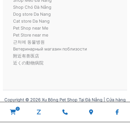
Shop Mèo Đà Nẵng
Shop Chó Đà Nẵng
Dog store Da Nang
Cat store Da Nang
Pet Shop near Me
Pet Store near me
근처에 동물병원
Ветеринарный магазин поблизости
附近有兽医店
近くの動物病院
Copyright © 2026 Xu Bông Pet Shop Tại Đà Nẵng | Cửa hàng
thú cưng | Pet Store for Dogs and Cats
0
WooCommerce
zalo
Phone
Google
Fac
Cart
Number
Maps