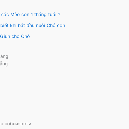
 sóc Mèo con 1 tháng tuổi ?
biết khi bắt đầu nuôi Chó con
y Giun cho Chó
Nẵng
Nẵng
н поблизости