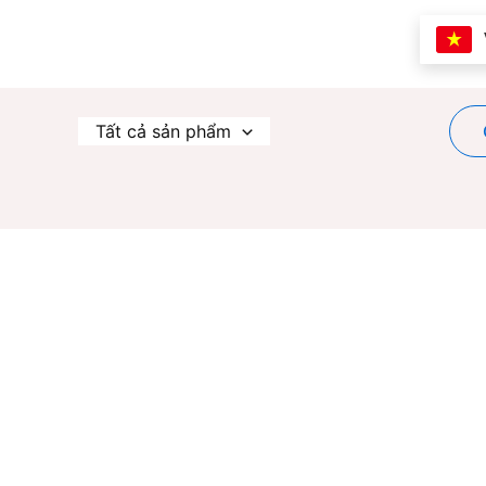
Nhảy
tới
nội
dung
Tất cả sản phẩm