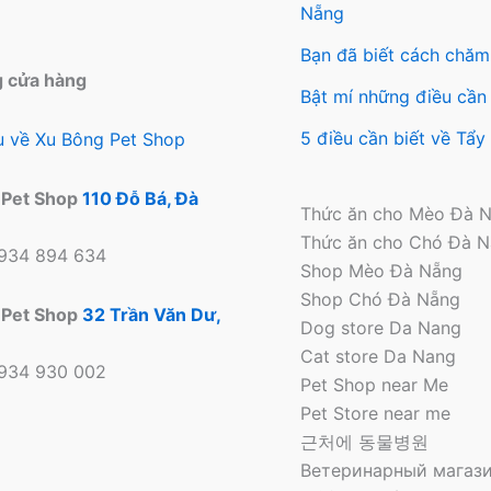
trang
Nẵng
sản
Bạn đã biết cách chăm
phẩm
g cửa hàng
Bật mí những điều cần 
5 điều cần biết về Tẩ
ệu về Xu Bông Pet Shop
 Pet Shop
110 Đỗ Bá, Đà
Thức ăn cho Mèo Đà 
Thức ăn cho Chó Đà 
0934 894 634
Shop Mèo Đà Nẵng
Shop Chó Đà Nẵng
 Pet Shop
32 Trần Văn Dư,
Dog store Da Nang
Cat store Da Nang
0934 930 002
Pet Shop near Me
Pet Store near me
근처에 동물병원
Ветеринарный магази