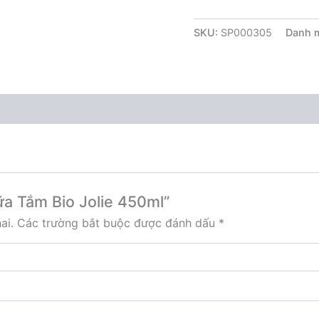
SKU:
SP000305
Danh 
ữa Tắm Bio Jolie 450ml”
ai.
Các trường bắt buộc được đánh dấu
*