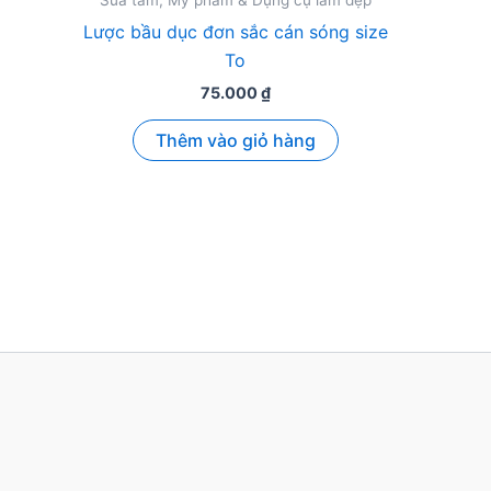
Sữa tắm, Mỹ phẩm & Dụng cụ làm đẹp
Lược bầu dục đơn sắc cán sóng size
To
75.000
₫
Thêm vào giỏ hàng