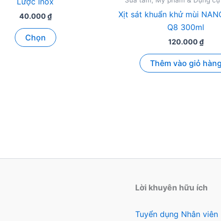
Sữa tắm, Mỹ phẩm & Dụng cụ
Lược Inox
Xịt sát khuẩn khử mùi NAN
40.000
₫
Q8 300ml
Sản
Chọn
120.000
₫
phẩm
này
Thêm vào giỏ hàn
có
nhiều
biến
thể.
Các
tùy
chọn
có
thể
được
Lời khuyên hữu ích
chọn
trên
Tuyển dụng Nhân viên