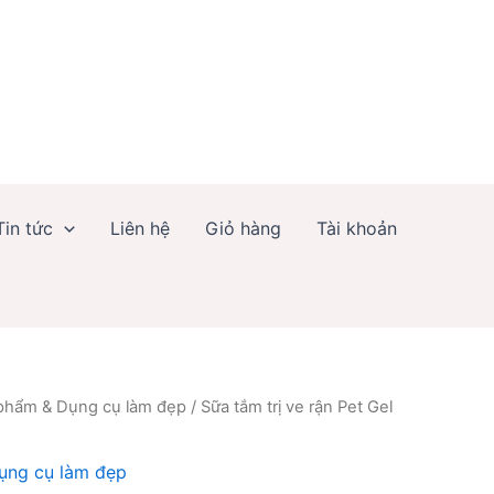
ve
rận
Pet
Gel
Plus
200ml
số
lượng
Tin tức
Liên hệ
Giỏ hàng
Tài khoản
phẩm & Dụng cụ làm đẹp
/ Sữa tắm trị ve rận Pet Gel
ụng cụ làm đẹp