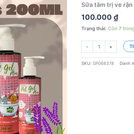
Sữa tắm trị ve rận
100.000
₫
Trạng thái:
Còn 7 tron
Sữa
T
-
+
tắm
trị
ve
SKU:
SP068378
Danh 
rận
Pet
Gel
Plus
200ml
số
lượng