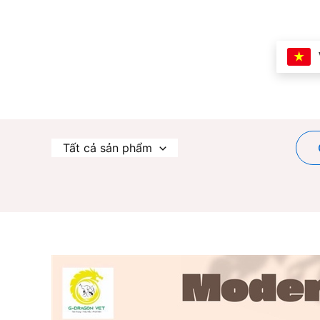
Nhảy
tới
nội
dung
Tất cả sản phẩm