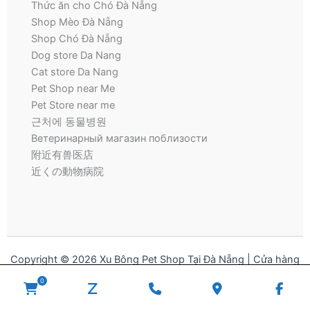
Thức ăn cho Chó Đà Nẵng
Shop Mèo Đà Nẵng
Shop Chó Đà Nẵng
Dog store Da Nang
Cat store Da Nang
Pet Shop near Me
Pet Store near me
근처에 동물병원
Ветеринарный магазин поблизости
附近有兽医店
近くの動物病院
Copyright © 2026 Xu Bông Pet Shop Tại Đà Nẵng | Cửa hàng
thú cưng | Pet Store for Dogs and Cats
0
WooCommerce
zalo
Phone
Google
Fac