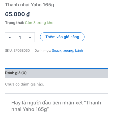
Thanh nhai Yaho 165g
65.000
₫
Trạng thái:
Còn 3 trong kho
Thanh
Thêm vào giỏ hàng
-
+
nhai
Yaho
165g
SKU:
SP068050
Danh mục:
Snack, xương, bánh
số
lượng
Đánh giá (0)
Chưa có đánh giá nào.
Hãy là người đầu tiên nhận xét “Thanh
nhai Yaho 165g”