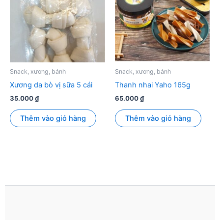
Snack, xương, bánh
Snack, xương, bánh
Xương da bò vị sữa 5 cái
Thanh nhai Yaho 165g
35.000
₫
65.000
₫
Thêm vào giỏ hàng
Thêm vào giỏ hàng