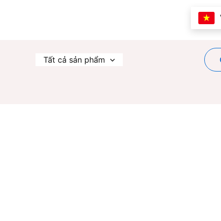
Nhảy
tới
nội
dung
Tất cả sản phẩm