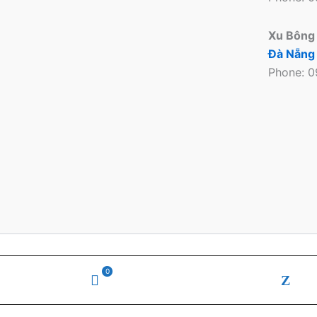
Xu Bông
Đà Nẵng
Phone: 
Copyright © 2026 Xu
0
WooCommerce
zal
Cart