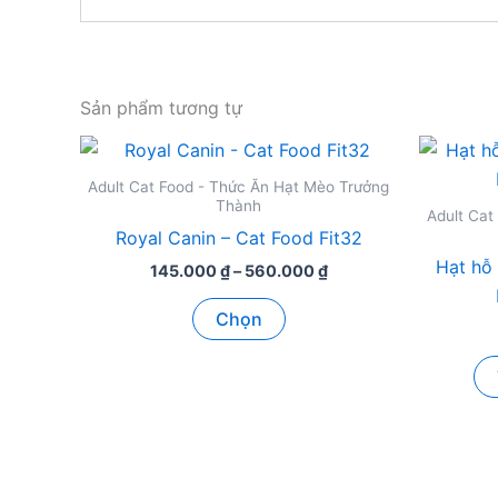
Sản phẩm tương tự
Adult Cat Food - Thức Ăn Hạt Mèo Trưởng
Thành
Adult Cat
Royal Canin – Cat Food Fit32
Hạt hỗ 
Khoảng
145.000
₫
–
560.000
₫
giá:
Sản
từ
Chọn
145.000 ₫
phẩm
đến
này
560.000 ₫
có
nhiều
biến
thể.