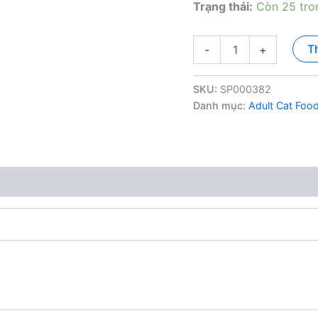
Trạng thái:
Còn 25 tro
Thức
T
-
+
ăn
cho
Mèo
SKU:
SP000382
-
Danh mục:
Adult Cat Foo
CAT'S
EYE
-
1kg
số
lượng