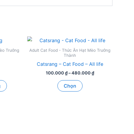
Mèo Trưởng
Adult Cat Food - Thức Ăn Hạt Mèo Trưởng
Thành
Catsrang – Cat Food – All life
Khoảng
100.000
₫
–
480.000
₫
giá:
Sản
từ
g
Chọn
100.000 ₫
phẩm
đến
này
480.000 ₫
có
nhiều
biến
thể.