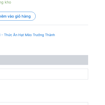
ng kho
hêm vào giỏ hàng
d - Thức Ăn Hạt Mèo Trưởng Thành