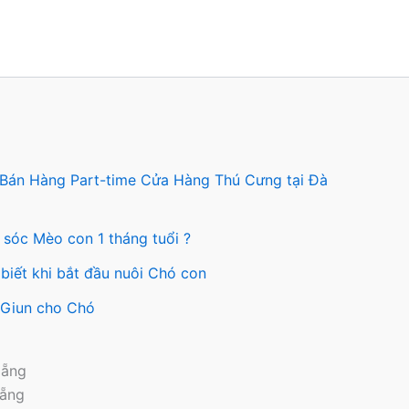
Các
tùy
chọn
có
thể
được
chọn
trên
 Bán Hàng Part-time Cửa Hàng Thú Cưng tại Đà
trang
sản
 sóc Mèo con 1 tháng tuổi ?
phẩm
biết khi bắt đầu nuôi Chó con
y Giun cho Chó
Nẵng
Nẵng