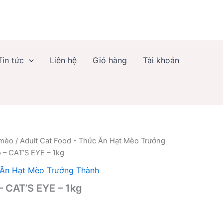
Mèo
-
CAT'S
EYE
-
1kg
Tin tức
Liên hệ
Giỏ hàng
Tài khoản
số
lượng
 mèo
/
Adult Cat Food - Thức Ăn Hạt Mèo Trưởng
 – CAT’S EYE – 1kg
 Ăn Hạt Mèo Trưởng Thành
 CAT’S EYE – 1kg