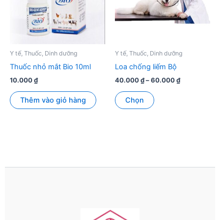
chọn
có
thể
được
chọn
Y tế, Thuốc, Dinh dưỡng
Y tế, Thuốc, Dinh dưỡng
trên
Thuốc nhỏ mắt Bio 10ml
Loa chống liếm Bộ
trang
Khoảng
10.000
₫
40.000
₫
–
60.000
₫
sản
giá:
Sản
từ
phẩm
Thêm vào giỏ hàng
Chọn
phẩm
40.000 ₫
đến
này
60.000 ₫
có
nhiều
biến
thể.
Các
tùy
chọn
có