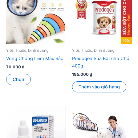
Y tế, Thuốc, Dinh dưỡng
Y tế, Thuốc, Dinh dưỡng
Vòng Chống Liếm Màu Sắc
Predogen Sữa Bột cho Chó
400g
70.000
₫
195.000
₫
Sản
Chọn
phẩm
Thêm vào giỏ hàng
này
có
nhiều
biến
thể.
Các
tùy