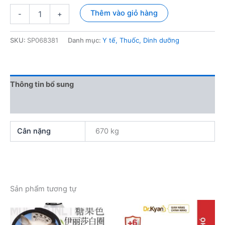
Thuốc
Thêm vào giỏ hàng
-
+
sổ
giun
Prarintel
SKU:
SP068381
Danh mục:
Y tế, Thuốc, Dinh dưỡng
cho
Chó
số
lượng
Thông tin bổ sung
Đánh giá (0)
Cân nặng
670 kg
Sản phẩm tương tự