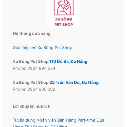
thể
được
chọn
trên
trang
Hệ thống cửa hàng
sản
phẩm
Giới thiệu về Xu Bông Pet Shop
Xu Bông Pet Shop
110 Đỗ Bá, Đà Nẵng
Phone: 0934 894 634
Xu Bông Pet Shop
32 Trần Văn Dư, Đà Nẵng
Phone: 0934 930 002
Lời khuyên hữu ích
Tuyển dụng Nhân viên Bán Hàng Part-time Cửa