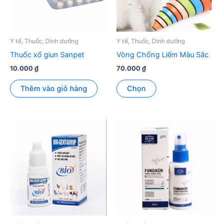
Y tế, Thuốc, Dinh dưỡng
Y tế, Thuốc, Dinh dưỡng
Thuốc xổ giun Sanpet
Vòng Chống Liếm Màu Sắc
10.000
₫
70.000
₫
Sản
Thêm vào giỏ hàng
Chọn
phẩm
này
có
nhiều
biến
thể.
Các
tùy
chọn
có
thể