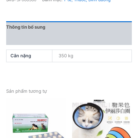
cho
Mèo
số
lượng
Thông tin bổ sung
Đánh giá (0)
Cân nặng
350 kg
Sản phẩm tương tự