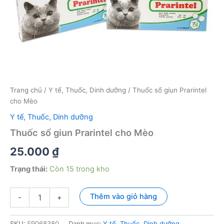
Trang chủ
/
Y tế, Thuốc, Dinh dưỡng
/ Thuốc sổ giun Prarintel
cho Mèo
Y tế, Thuốc, Dinh dưỡng
Thuốc sổ giun Prarintel cho Mèo
25.000
₫
Trạng thái:
Còn 15 trong kho
Thuốc
Thêm vào giỏ hàng
-
+
sổ
giun
Prarintel
SKU:
SP068380
Danh mục:
Y tế, Thuốc, Dinh dưỡng