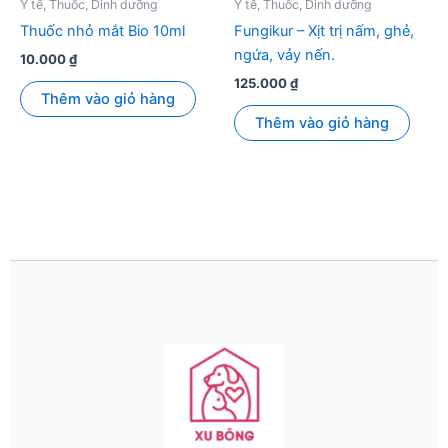
được
Y tế, Thuốc, Dinh dưỡng
Y tế, Thuốc, Dinh dưỡng
chọn
Thuốc nhỏ mắt Bio 10ml
Fungikur – Xịt trị nấm, ghẻ,
trên
ngứa, vảy nến.
10.000
₫
trang
125.000
₫
sản
Thêm vào giỏ hàng
phẩm
Thêm vào giỏ hàng