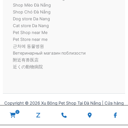
Shop Mèo Đà Nẵng
Shop Chó Đà Nẵng
Dog store Da Nang
Cat store Da Nang
Pet Shop near Me
Pet Store near me
근처에 동물병원
Ветеринарный магазин поблизости
附近有兽医店
近くの動物病院
Copyright © 2026 Xu Bông Pet Shop Tại Đà Nẵng | Cửa hàng
thú cưng | Pet Store for Dogs and Cats
0
WooCommerce
zalo
Phone
Google
Fac
Cart
Number
Maps