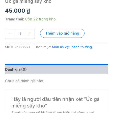
Ức gà miếng sấy khô
45.000
₫
Trạng thái:
Còn 22 trong kho
Ức
Thêm vào giỏ hàng
-
+
gà
miếng
sấy
SKU:
SP068563
Danh mục:
Món ăn vặt, bánh thưởng
khô
số
lượng
Đánh giá (0)
Chưa có đánh giá nào.
Hãy là người đầu tiên nhận xét “Ức gà
miếng sấy khô”
Email của bạn sẽ không được hiển thị công khai.