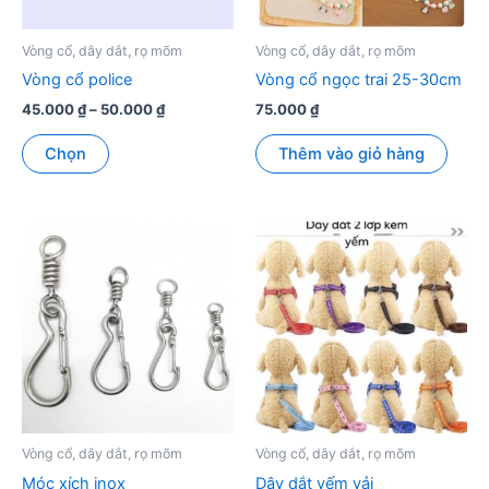
Vòng cổ, dây dắt, rọ mõm
Vòng cổ, dây dắt, rọ mõm
Vòng cổ police
Vòng cổ ngọc trai 25-30cm
Khoảng
45.000
₫
–
50.000
₫
75.000
₫
giá:
Sản
từ
Chọn
Thêm vào giỏ hàng
phẩm
45.000 ₫
đến
này
50.000 ₫
có
nhiều
biến
thể.
Các
tùy
chọn
có
thể
được
Vòng cổ, dây dắt, rọ mõm
Vòng cổ, dây dắt, rọ mõm
chọn
Móc xích inox
Dây dắt yếm vải