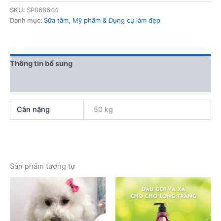
SKU:
SP068644
Danh mục:
Sữa tắm, Mỹ phẩm & Dụng cụ làm đẹp
Thông tin bổ sung
Đánh giá (0)
Cân nặng
50 kg
Sản phẩm tương tự