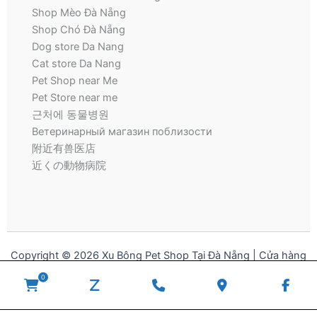
Shop Mèo Đà Nẵng
Shop Chó Đà Nẵng
Dog store Da Nang
Cat store Da Nang
Pet Shop near Me
Pet Store near me
근처에 동물병원
Ветеринарный магазин поблизости
附近有兽医店
近くの動物病院
Copyright © 2026 Xu Bông Pet Shop Tại Đà Nẵng | Cửa hàng
thú cưng | Pet Store for Dogs and Cats
0
WooCommerce
zalo
Phone
Google
Fac
Cart
Number
Maps