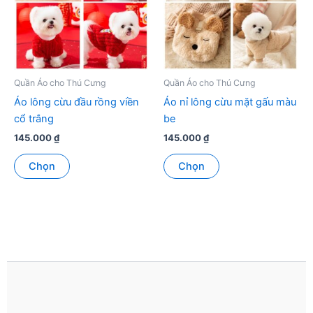
tùy
tùy
chọn
chọn
có
có
thể
thể
được
được
Quần Áo cho Thú Cưng
Quần Áo cho Thú Cưng
chọn
chọn
Áo lông cừu đầu rồng viền
Áo nỉ lông cừu mặt gấu màu
trên
trên
cổ trắng
be
trang
trang
145.000
₫
145.000
₫
sản
sản
Sản
Sản
phẩm
phẩm
Chọn
Chọn
phẩm
phẩm
này
này
có
có
nhiều
nhiều
biến
biến
thể.
thể.
Các
Các
tùy
tùy
chọn
chọn