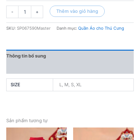
Áo
Thêm vào giỏ hàng
-
+
hình
Cute
Nadobear
SKU:
SP067590Master
Danh mục:
Quần Áo cho Thú Cưng
số
lượng
Thông tin bổ sung
Đánh giá (0)
SIZE
L, M, S, XL
Sản phẩm tương tự