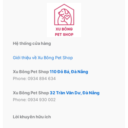
có
có
thể
thể
được
được
chọn
chọn
trên
trên
trang
trang
Hệ thống cửa hàng
sản
sản
phẩm
phẩm
Giới thiệu về Xu Bông Pet Shop
Xu Bông Pet Shop
110 Đỗ Bá, Đà Nẵng
Phone: 0934 894 634
Xu Bông Pet Shop
32 Trần Văn Dư, Đà Nẵng
Phone: 0934 930 002
Lời khuyên hữu ích