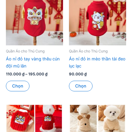
Quần Áo cho Thú Cưng
Quần Áo cho Thú Cưng
Áo nỉ đỏ tay vàng thêu cún
Áo nỉ đỏ in mèo thần tài đeo
đội mũ lân
lục lạc
Khoảng
110.000
₫
–
195.000
₫
90.000
₫
giá:
Sản
Sản
từ
Chọn
Chọn
phẩm
phẩm
110.000 ₫
đến
này
này
195.000 ₫
có
có
nhiều
nhiều
biến
biến
thể.
thể.
Các
Các